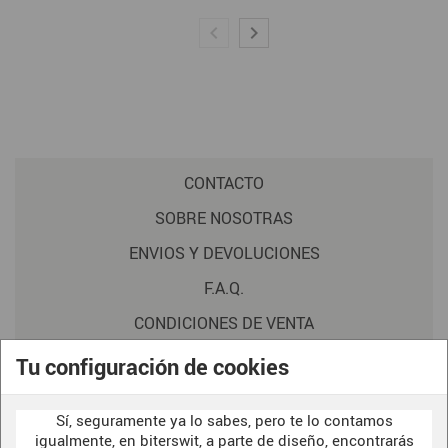
CONTACTO
SOBRE NOSOTRAS
ENVIOS Y DEVOLUCIONES
F.A.Q.
CONDICIONES DE VENTA
POLITICA DE PRIVACIDAD
Tu configuración de cookies
AVISO LEGAL
Sí, seguramente ya lo sabes, pero te lo contamos
POLÍTICA DE COOKIES
igualmente, en biterswit, a parte de diseño, encontrarás