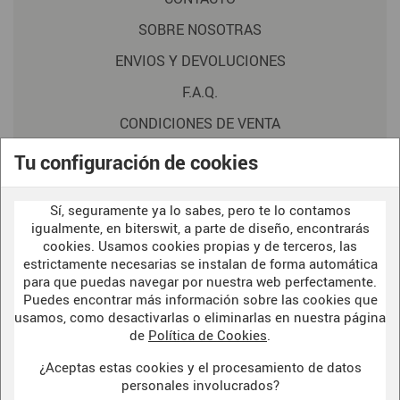
SOBRE NOSOTRAS
ENVIOS Y DEVOLUCIONES
F.A.Q.
CONDICIONES DE VENTA
POLITICA DE PRIVACIDAD
Tu configuración de cookies
AVISO LEGAL
Sí, seguramente ya lo sabes, pero te lo contamos
POLÍTICA DE COOKIES
igualmente, en biterswit, a parte de diseño, encontrarás
cookies. Usamos cookies propias y de terceros, las
estrictamente necesarias se instalan de forma automática
WELCOME TO OUR
para que puedas navegar por nuestra web perfectamente.
DARK SIDE
Puedes encontrar más información sobre las cookies que
usamos, como desactivarlas o eliminarlas en nuestra página
de
Política de Cookies
.
¿Aceptas estas cookies y el procesamiento de datos
BITERSWIT STUDIO
personales involucrados?