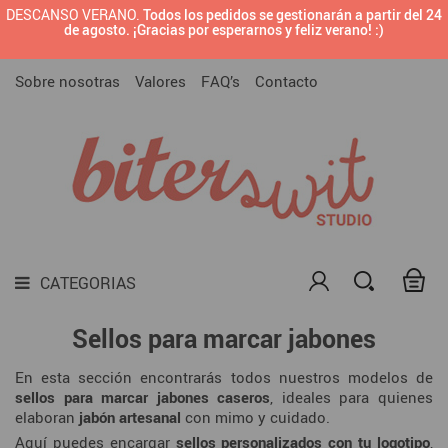
DESCANSO VERANO.
Todos los pedidos se gestionarán a partir del 24

BRANDING PREDISEÑADO
de agosto. ¡Gracias por esperarnos y feliz verano! :)
CATEGORIAS
SELLOS CON TU LOGOTIPO O DISEÑO
Sobre nosotras
Valores
FAQ’s
Contacto

SELLOS PARA MARCAR CERÁMICA

SELLOS PARA EMPRESAS

SELLOS
TODAS LAS TINTAS PARA SELLOS

MATERIALES DIY
CATEGORIAS

DARK SIDE
Sellos para marcar jabones

LAMINAS
En esta sección encontrarás todos nuestros modelos de
sellos para marcar jabones caseros
, ideales para quienes
elaboran
jabón artesanal
con mimo y cuidado.
Aquí puedes encargar
sellos personalizados con tu logotipo
,