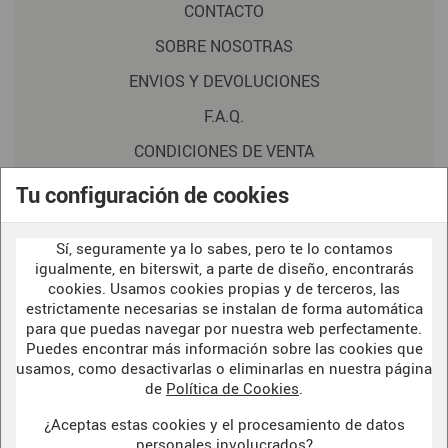
CONTACTO
SOBRE NOSOTRAS
ENVIOS Y DEVOLUCIONES
F.A.Q.
CONDICIONES DE VENTA
POLITICA DE PRIVACIDAD
Tu configuración de cookies
AVISO LEGAL
Sí, seguramente ya lo sabes, pero te lo contamos
POLÍTICA DE COOKIES
igualmente, en biterswit, a parte de diseño, encontrarás
cookies. Usamos cookies propias y de terceros, las
estrictamente necesarias se instalan de forma automática
para que puedas navegar por nuestra web perfectamente.
WELCOME TO OUR
DARK SIDE
Puedes encontrar más información sobre las cookies que
usamos, como desactivarlas o eliminarlas en nuestra página
de
Política de Cookies
.
¿Aceptas estas cookies y el procesamiento de datos
BITERSWIT STUDIO
personales involucrados?