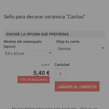
Sello para decorar cerámica "Caritas"
ESCOGE LA OPCION QUE PREFIERAS
Medida del estampado
Elige tu carita
(aprox)
Cantidad
6,00 €
5,40 €
10% de descuento
¡AÑADIR AL CARRITO!
No hay biterpuntos para este producto. ¿Qué es un