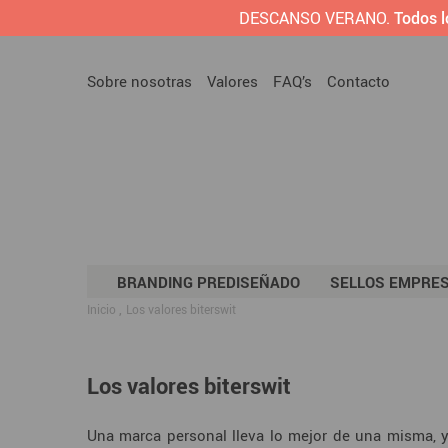
DESCANSO VERANO.
Todos l
Sobre nosotras
Valores
FAQ’s
Contacto
BRANDING PREDISEÑADO
SELLOS EMPRE
Inicio
Los valores biterswit
Los valores biterswit
Una marca personal lleva lo mejor de una misma, 