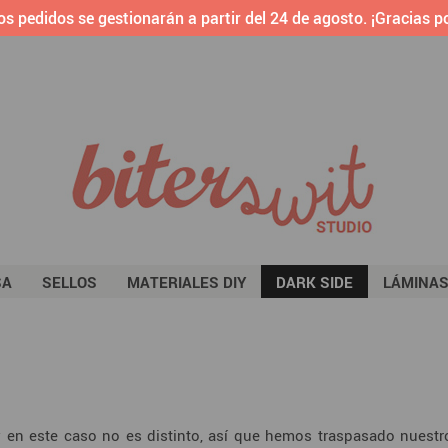
os pedidos se gestionarán a partir del 24 de agosto. ¡Gracias po
SA
SELLOS
MATERIALES DIY
DARK SIDE
LÁMINA
y en este caso no es distinto, así que hemos traspasado nuest