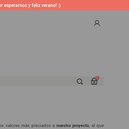
r esperarnos y feliz verano! :)
0
S
ros valores más preciados a
nuestro proyecto
, al que