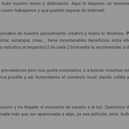
n todo nuestro mimo y dedicación. Aquí te dejamos un resume
s como trabajamos y qué puedes esperar de biterswit.
sponsable de nuestro pensamiento creativo y todos lo tenemos.
P
ar, estampar, crear,... tiene innumerables beneficios, entre ell
y estudios al respecto) 2 de cada 2 biterswits lo recomiendan a d
 proveedores pero nos gusta conocerlos, ir a buscar nosotras m
ca posible y así fomentamos el comercio local, dando vidilla 
curo y ha llegado el momento de sacarlo a la luz. Queremos desm
nada más que ser apasionada a algo, ya sea película, serie, bulle