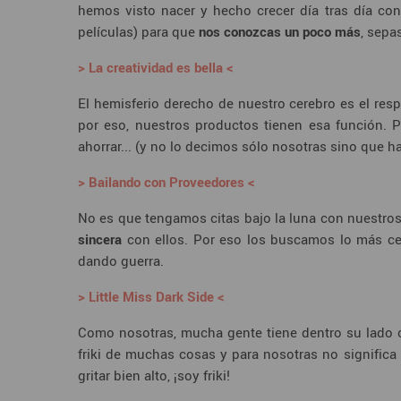
hemos visto nacer y hecho crecer día tras día co
películas) para que
nos conozcas un poco más
, sepa
> La creatividad es bella <
El hemisferio derecho de nuestro cerebro es el re
por eso, nuestros productos tienen esa función. Pint
ahorrar... (y no lo decimos sólo nosotras sino que ha
> Bailando con Proveedores <
No es que tengamos citas bajo la luna con nuestros
sincera
con ellos. Por eso los buscamos lo más cer
dando guerra.
> Little Miss Dark Side <
Como nosotras, mucha gente tiene dentro su lado os
friki de muchas cosas y para nosotras no significa 
gritar bien alto, ¡soy friki!