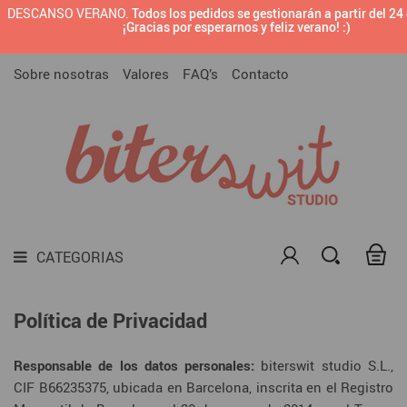
DESCANSO VERANO.
Todos los pedidos se gestionarán a partir del 24

BRANDING PREDISEÑADO
¡Gracias por esperarnos y feliz verano! :)
CATEGORIAS
SELLOS CON TU LOGOTIPO O DISEÑO
Sobre nosotras
Valores
FAQ’s
Contacto

SELLOS PARA MARCAR CERÁMICA

SELLOS PARA EMPRESAS

SELLOS
TODAS LAS TINTAS PARA SELLOS

MATERIALES DIY
CATEGORIAS

DARK SIDE

LAMINAS
Política de Privacidad
Responsable de los datos personales:
biterswit studio S.L.,
CIF B66235375, ubicada en Barcelona, inscrita en el Registro