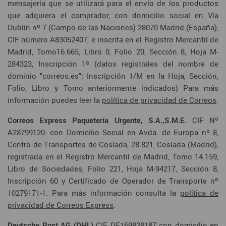
mensajería que se utilizará para el envío de los productos
que adquiera el comprador, con domicilio social en Vía
Dublín nº 7 (Campo de las Naciones) 28070 Madrid (España),
CIF número A83052407, e inscrita en el Registro Mercantil de
Madrid, Tomo16.665, Libro 0, Folio 20, Sección 8, Hoja M-
284323, Inscripción 1ª (datos registrales del nombre de
dominio "correos.es": Inscripción 1/M en la Hoja, Sección,
Folio, Libro y Tomo anteriormente indicados) Para más
información puedes leer la
política de privacidad de Correos
.
Correos Express Paquetería Urgente, S.A.,S.M.E.
CIF Nº
A28799120. con Domicilio Social en Avda. de Europa nº 8,
Centro de Transportes de Coslada, 28.821, Coslada (Madrid),
registrada en el Registro Mercantil de Madrid, Tomo 14.159,
Libro de Sociedades, Folio 221, Hoja M-94217, Sección 8,
Inscripción 60 y Certificado de Operador de Transporte nº
10279171-1. Para más información consulta la
política de
privacidad de Correos Express
.
Deutsche Post AG (DHL)
CIF DE169838187 con domicilio en