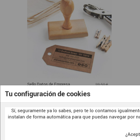
Sello Datos de Empresa
28,50 €
"Dirección Postal Minimal"
22,80 €
Tu configuración de cookies
Mostrando 1-9 de 9 artículo(s)
Sí, seguramente ya lo sabes, pero te lo contamos igualmente
instalan de forma automática para que puedas navegar por n
¿Acept