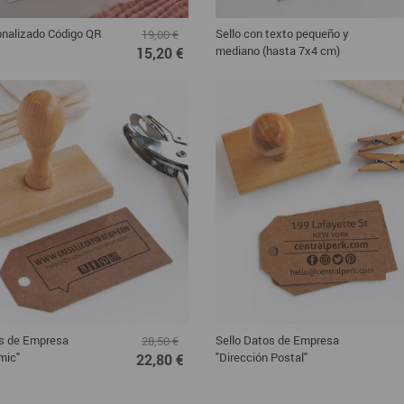
onalizado Código QR
Sello con texto pequeño y
19,00 €
mediano (hasta 7x4 cm)
15,20 €
os de Empresa
Sello Datos de Empresa
28,50 €
mic"
"Dirección Postal"
22,80 €