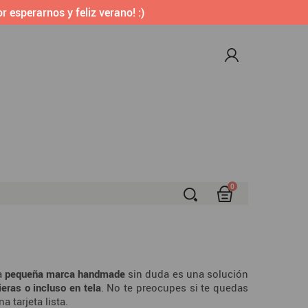
r esperarnos y feliz verano! :)
0
S
a
pequeña marca handmade
sin duda es una solución
ieras o incluso en tela
. No te preocupes si te quedas
a tarjeta lista.