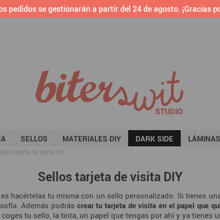
os pedidos se gestionarán a partir del 24 de agosto. ¡Gracias po
SA
SELLOS
MATERIALES DIY
DARK SIDE
LÁMINA
ellos tarjeta de visita DIY
Sellos tarjeta de visita DIY
es hacértelas tu misma con un sello personalizado. Si tienes un
ilosofía. Además podrás
crear tu tarjeta de visita en el papel que qu
coges tu sello, la tinta, un papel que tengas por ahí y ya tienes un