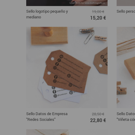
Sello logotipo pequeño y
Sello pers
19,00 €
mediano
15,20 €
Sello Datos de Empresa
Sello Dat
28,50 €
"Redes Sociales"
"Viñeta có
22,80 €