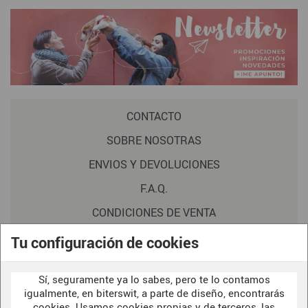
CONTACTO
SOBRE NOSOTRAS
ENVIOS Y DEVOLUCIONES
F.A.Q.
CONDICIONES DE VENTA
POLITICA DE PRIVACIDAD
Tu configuración de cookies
AVISO LEGAL
Sí, seguramente ya lo sabes, pero te lo contamos
POLÍTICA DE COOKIES
igualmente, en biterswit, a parte de diseño, encontrarás
cookies. Usamos cookies propias y de terceros, las