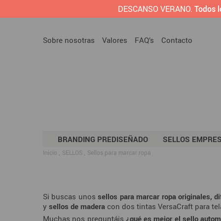
DESCANSO VERANO.
Todos l
Sobre nosotras
Valores
FAQ’s
Contacto
BRANDING PREDISEÑADO
SELLOS EMPRE
Inicio
SELLOS
Sellos para marcar ropa
Si buscas unos
sellos para marcar ropa originales, di
y
sellos de madera
con dos tintas VersaCraft para te
Muchas nos preguntáis
¿qué es mejor el sello autom