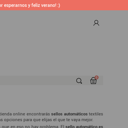
r esperarnos y feliz verano! :)
0
S
 tienda online encontrarás
sellos automáticos
textiles
s opciones para que elijas el que te vaya mejor.
o que en eso no hay problema. El
sello automático es