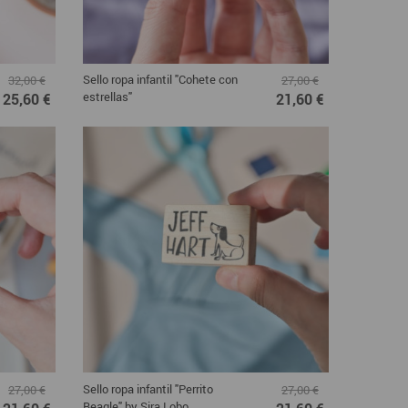
Sello ropa infantil "Cohete con
32,00 €
27,00 €
estrellas"
25,60 €
21,60 €
Sello ropa infantil "Perrito
27,00 €
27,00 €
Beagle" by Sira Lobo