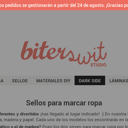
os pedidos se gestionarán a partir del 24 de agosto. ¡Gracias po
SA
SELLOS
MATERIALES DIY
DARK SIDE
LÁMINA
Sellos para marcar ropa
ferentes y divertidos
¡has llegado al lugar indicado! :) En nuestra
la, madera y papel. Cada uno de los modelos los encontrarás en la
ático o el de madera?
Pues los dos sirven para marcar ropa por l