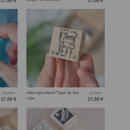
21,60 €
21,60 €
Sello ropa infantil "Tigre" by Sira
27,00 €
27,00 €
Lobo
21,60 €
21,60 €