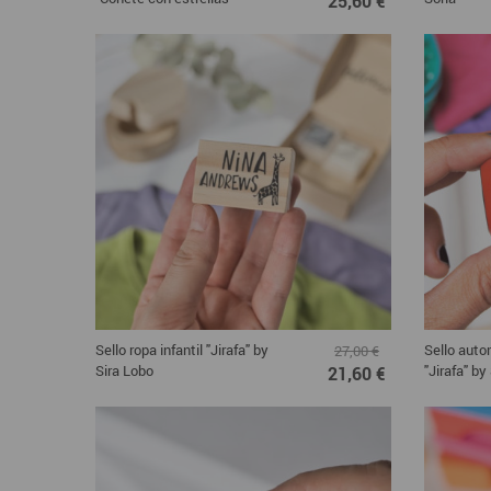
25,60 €
Sello ropa infantil "Jirafa" by
Sello auto
27,00 €
Sira Lobo
"Jirafa" by
21,60 €