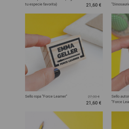
tu especie favorita)
"Dinosauri
21,60 €
Sello ropa "Force Learner"
Sello auto
27,00 €
"Force Lea
21,60 €