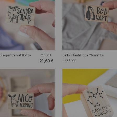
til ropa "Cervatillo" by
Sello infantil ropa "Gorila" by
27,00 €
Sira Lobo
21,60 €