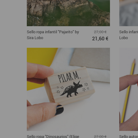
Sello ropa infantil "Pajarito" by
Sello infan
27,00 €
Sira Lobo
Lobo
21,60 €
Sello ropa "Dinosaurios" (Elige
Sello auto
27,00 €