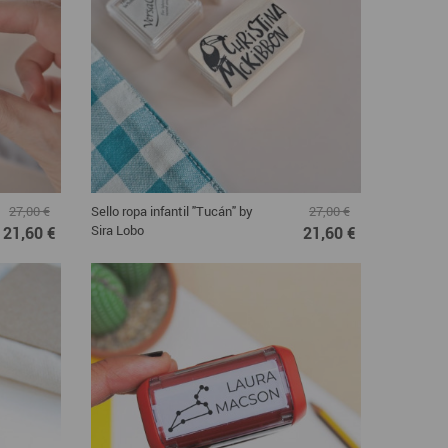
Sello ropa infantil "Tucán" by
27,00 €
27,00 €
Sira Lobo
21,60 €
21,60 €