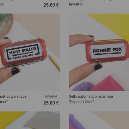
os"
favorito)
25,60 €
mático para ropa
Sello automático para ropa
32,00 €
rner"
"Espada Láser"
25,60 €