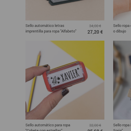
Sello automático letras
Sello ropa 
34,00 €
imprentilla para ropa "Alfabeto"
o dibujo
27,20 €
Sello automático para ropa
Sello ropa 
32,00 €
"Cohete con estrellas"
Soria"