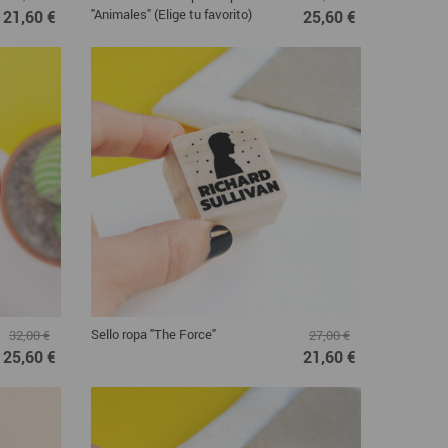
"Animales" (Elige tu favorito)
21,60 €
25,60 €
Sello ropa "The Force"
32,00 €
27,00 €
25,60 €
21,60 €