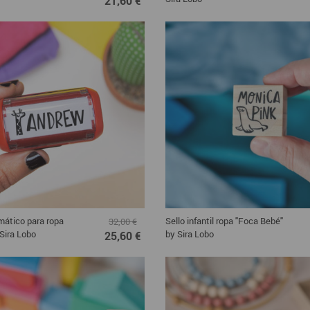
21,60 €
mático para ropa
Sello infantil ropa "Foca Bebé"
32,00 €
 Sira Lobo
by Sira Lobo
25,60 €