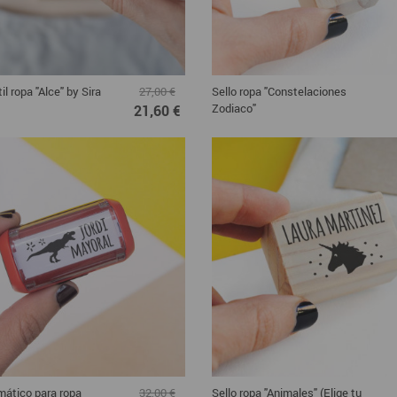
til ropa "Alce" by Sira
Sello ropa "Constelaciones
27,00 €
Zodiaco"
21,60 €
mático para ropa
Sello ropa "Animales" (Elige tu
32,00 €