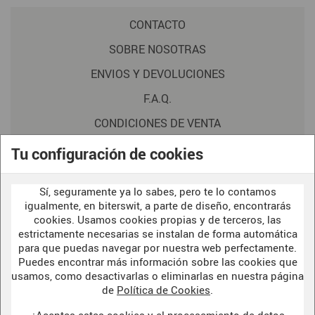
CONTACTO
SOBRE NOSOTRAS
ENVIOS Y DEVOLUCIONES
F.A.Q.
CONDICIONES DE VENTA
POLITICA DE PRIVACIDAD
Tu configuración de cookies
AVISO LEGAL
Sí, seguramente ya lo sabes, pero te lo contamos
POLÍTICA DE COOKIES
igualmente, en biterswit, a parte de diseño, encontrarás
cookies. Usamos cookies propias y de terceros, las
estrictamente necesarias se instalan de forma automática
para que puedas navegar por nuestra web perfectamente.
WELCOME TO OUR
DARK SIDE
Puedes encontrar más información sobre las cookies que
usamos, como desactivarlas o eliminarlas en nuestra página
de
Política de Cookies
.