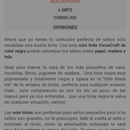
DESCRIPCIÓN
+ INFO
CONSEJOS
OPINIONES
Ahora que ya tienes tu colección perfecta de sellos sólo
necesitas una buena tinta. Con esta
mini tinta VersaCraft de
color negro
podrás estampar tus sellos sobre
papel, madera y
tela
.
Ideal para marcar la ropa de los más pequeños de casa,
mochilas, libros, juguetes de madera... Una tinta negra muy
pigmentada y totalmente negra y opaca es la "little black
ink" de tu armario de tintas: perfecta para cualquier ocasión
(vale... esta comparación se nos ha ido un poco de las
manos pero ya nos entiendes... que una tinta negra te salva
de cualquier situación, vamos)
Las
mini tintas
son perfectas para sellos pequeños pero si tu
sellos son grandes, no te preocupes, dale la vuelta al sello y
entíntalo al revés, cómo la almohadilla sobresale te será
muy fácil entintar el relieve del sello. Puedes ver el ejemplo