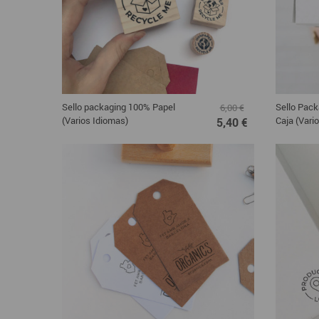
Sello packaging 100% Papel
Sello Pack
6,00 €
(Varios Idiomas)
Caja (Vari
5,40 €