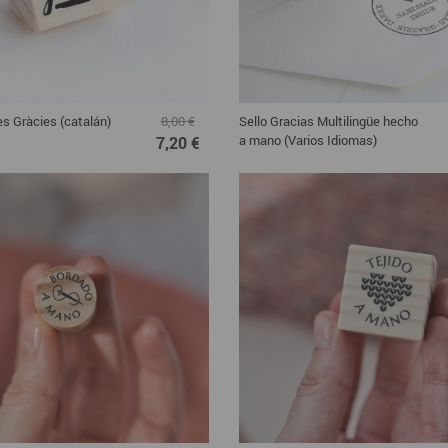
es Gràcies (catalán)
Sello Gracias Multilingüe hecho
8,00 €
a mano (Varios Idiomas)
7,20 €