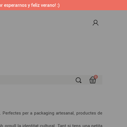
r esperarnos y feliz verano! :)
0
S
s. Perfectes per a packaging artesanal, productes de
gull la identitat cultural. Tant si tens una petita