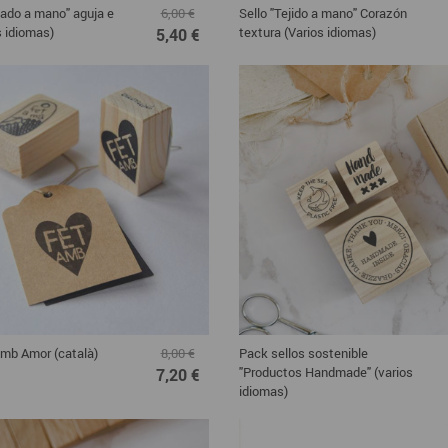
dado a mano" aguja e
Sello "Tejido a mano" Corazón
6,00 €
s idiomas)
textura (Varios idiomas)
5,40 €
amb Amor (català)
Pack sellos sostenible
8,00 €
"Productos Handmade" (varios
7,20 €
idiomas)