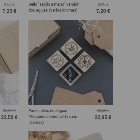
Sello "Tejido a mano" versión
8,00 €
8,00 €
dos agujas (Varios idiomas)
7,20 €
7,20 €
Pack sellos ecológico
25,00 €
25,50 €
"Pequeño comercio" (varios
22,50 €
22,95 €
idiomas)