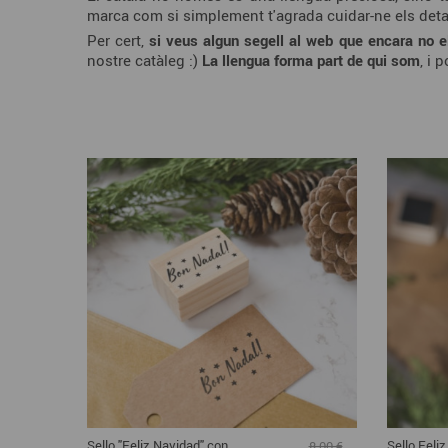
marca com si simplement t'agrada cuidar-ne els detalls
Per cert,
si veus algun segell al web que encara no e
nostre catàleg :)
La llengua forma part de qui som
, i 
Sello "Feliz Navidad" con
Sello Feli
8,00 €