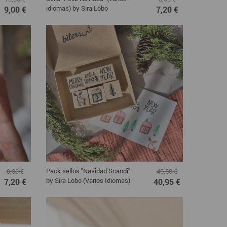
idiomas) by Sira Lobo
9,00 €
7,20 €
Pack sellos "Navidad Scandi"
8,00 €
45,50 €
by Sira Lobo (Varios Idiomas)
7,20 €
40,95 €