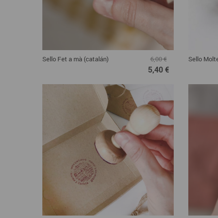
Sello Fet a mà (catalán)
Sello Molt
6,00 €
5,40 €