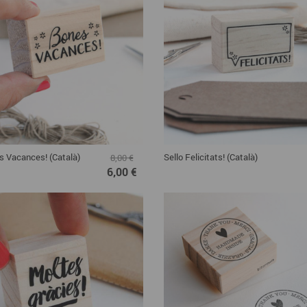
s Vacances! (Català)
Sello Felicitats! (Català)
8,00 €
6,00 €