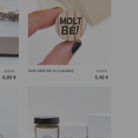
Sello Molt bé! en (catalán)
8,00 €
6,00 €
6,00 €
5,40 €