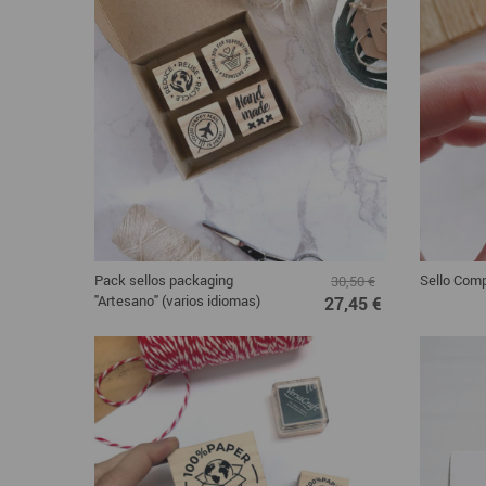
Pack sellos packaging
Sello Com
30,50 €
"Artesano" (varios idiomas)
27,45 €