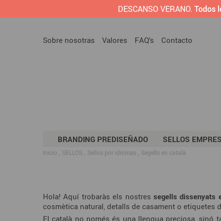
DESCANSO VERANO.
Todos l
Sobre nosotras
Valores
FAQ’s
Contacto
BRANDING PREDISEÑADO
SELLOS EMPRE
Inicio
SELLOS
Sellos por idiomas
Segells en català
Hola! Aquí trobaràs els nostres
segells dissenyats 
cosmètica natural, detalls de casament o etiquetes d
El català no només és una llengua preciosa, sinó t