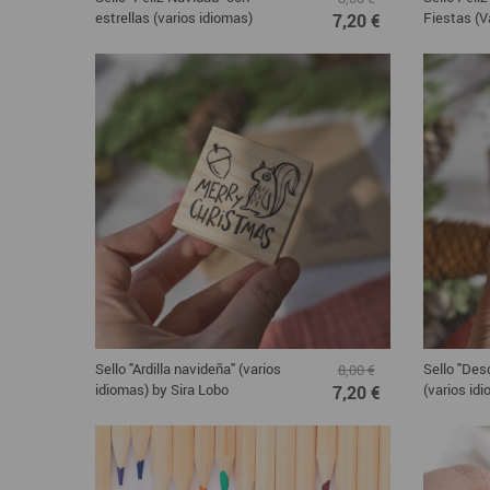
estrellas (varios idiomas)
Fiestas (V
7,20 €
Sello "Ardilla navideña" (varios
Sello "Des
8,00 €
idiomas) by Sira Lobo
(varios id
7,20 €