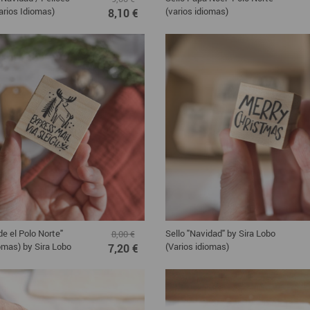
arios Idiomas)
(varios idiomas)
8,10 €
de el Polo Norte"
Sello "Navidad" by Sira Lobo
8,00 €
iomas) by Sira Lobo
(Varios idiomas)
7,20 €