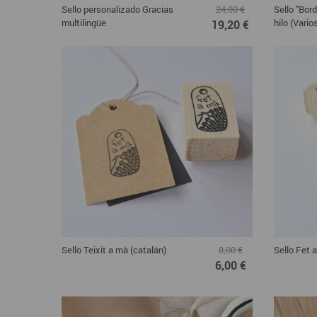
Sello personalizado Gracias
Sello "Bor
24,00 €
multilingüe
hilo (Vario
19,20 €
Sello Teixit a mà (catalán)
Sello Fet 
8,00 €
6,00 €