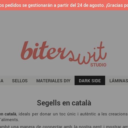
os pedidos se gestionarán a partir del 24 de agosto. ¡Gracias po
SA
SELLOS
MATERIALES DIY
DARK SIDE
LÁMINA
Segells en català
en català
, ideals per donar un toc únic i autèntic a les creacion
'aliments.
ambé una manera de connectar amb la nostra gent i mostrar amb or