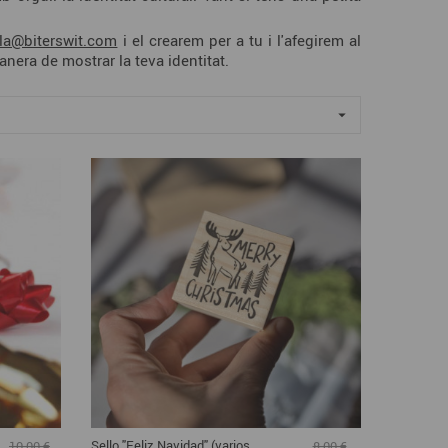
la@biterswit.com
i el crearem per a tu i l'afegirem al
anera de mostrar la teva identitat.

Sello "Feliz Navidad" (varios
10,00 €
8,00 €