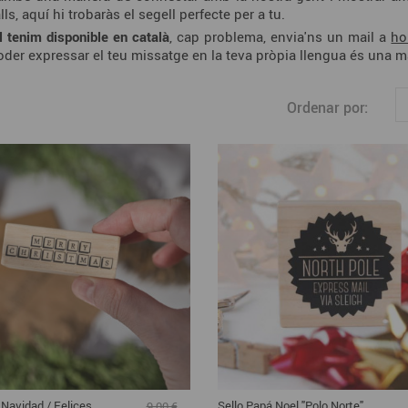
, aquí hi trobaràs el segell perfecte per a tu.
l tenim disponible en català
, cap problema, envia'ns un mail a
ho
poder expressar el teu missatge en la teva pròpia llengua és una m
Ordenar por:
z Navidad / Felices
Sello Papá Noel "Polo Norte"
9,00 €