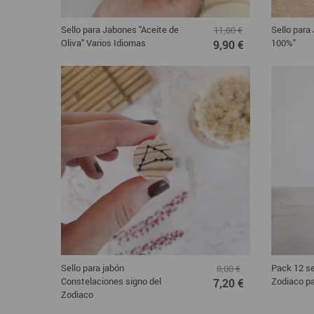
Sello para Jabones "Aceite de
Sello para
11,00 €
Oliva" Varios Idiomas
100%"
9,90 €
Sello para jabón
Pack 12 se
8,00 €
Constelaciones signo del
Zodiaco pa
7,20 €
Zodiaco