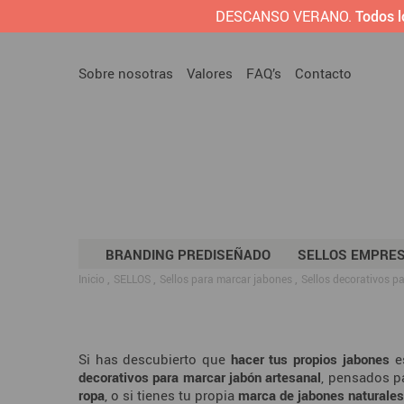
DESCANSO VERANO.
Todos l
Sobre nosotras
Valores
FAQ’s
Contacto
BRANDING PREDISEÑADO
SELLOS EMPRE
Inicio
SELLOS
Sellos para marcar jabones
Sellos decorativos p
Si has descubierto que
hacer tus propios jabones
es
decorativos para marcar jabón artesanal
, pensados p
ropa
, o si tienes tu propia
marca de jabones naturales