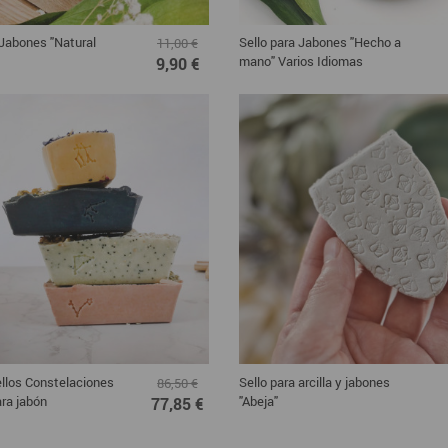
 Jabones "Natural
Sello para Jabones "Hecho a
11,00 €
mano" Varios Idiomas
9,90 €
llos Constelaciones
Sello para arcilla y jabones
86,50 €
ra jabón
"Abeja"
77,85 €