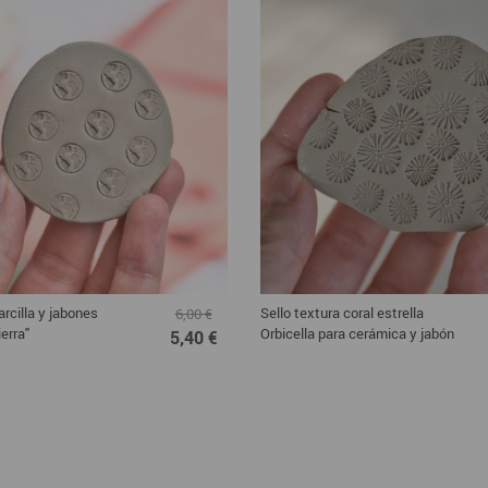
arcilla y jabones
Sello textura coral estrella
6,00 €
erra"
Orbicella para cerámica y jabón
5,40 €