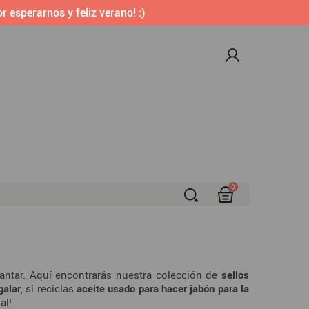
r esperarnos y feliz verano! :)
0
S
antar. Aquí encontrarás nuestra colección de
sellos
galar
, si reciclas
aceite usado para hacer jabón para la
al!