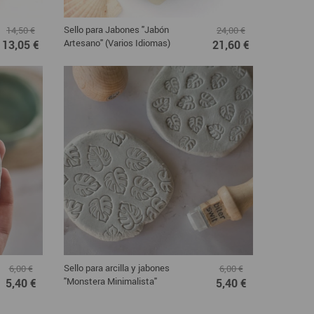
Sello para Jabones "Jabón
14,50 €
24,00 €
Artesano" (Varios Idiomas)
13,05 €
21,60 €
Sello para arcilla y jabones
6,00 €
6,00 €
"Monstera Minimalista"
5,40 €
5,40 €