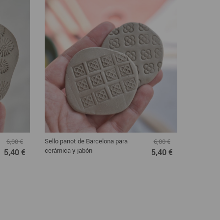
Sello panot de Barcelona para
6,00 €
6,00 €
cerámica y jabón
5,40 €
5,40 €