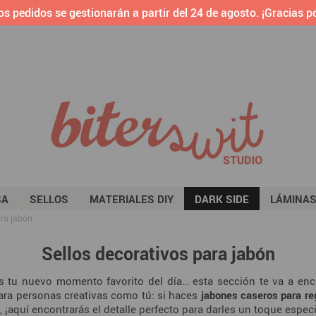
os pedidos se gestionarán a partir del 24 de agosto. ¡Gracias po
SA
SELLOS
MATERIALES DIY
DARK SIDE
LÁMINA
ara jabón
Sellos decorativos para jabón
 tu nuevo momento favorito del día… esta sección te va a enc
ara personas creativas como tú: si haces
jabones caseros para re
, ¡aquí encontrarás el detalle perfecto para darles un toque especi