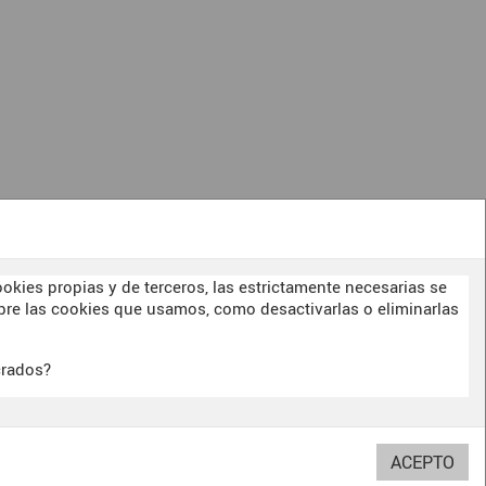
1
okies propias y de terceros, las estrictamente necesarias se
re las cookies que usamos, como desactivarlas o eliminarlas
crados?
BITERSWIT STUDIO
DARK SIDE
OUR
E