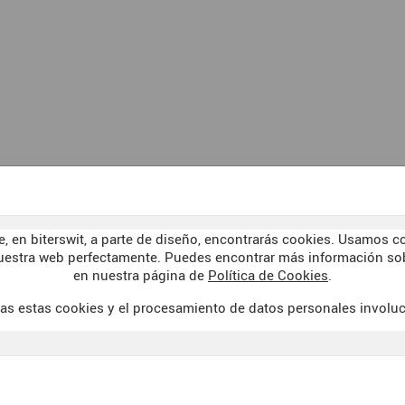
, en biterswit, a parte de diseño, encontrarás cookies. Usamos co
uestra web perfectamente. Puedes encontrar más información sob
en nuestra página de
Política de Cookies
.
as estas cookies y el procesamiento de datos personales involu
AVISO LEGAL
WELCOME TO 
 DE VENTA
POLÍTICA DE COOKIES
DARK SID
PRIVACIDAD