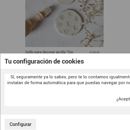
Sello para decorar arcilla "Ojo
6,00 €
Turco"
5,40 €
Tu configuración de cookies
Mostrando 1-13 de 13 artículo(s)
Sí, seguramente ya lo sabes, pero te lo contamos igualmente
instalan de forma automática para que puedas navegar por n
¿Acept
CONTACTO
F.A.Q.
SOBRE NOSOTRAS
CONDICIONES
ENVIOS Y DEVOLUCIONES
POLITICA DE 