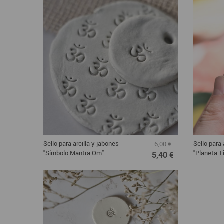
Sello para arcilla y jabones
Sello para 
6,00 €
"Símbolo Mantra Om"
"Planeta Ti
5,40 €