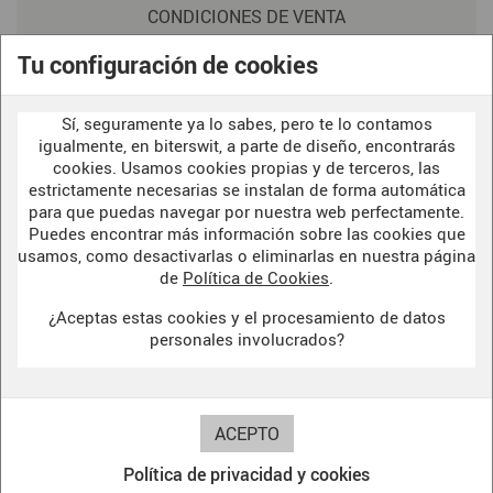
CONDICIONES DE VENTA
POLITICA DE PRIVACIDAD
Tu configuración de cookies
AVISO LEGAL
Sí, seguramente ya lo sabes, pero te lo contamos
POLÍTICA DE COOKIES
igualmente, en biterswit, a parte de diseño, encontrarás
cookies. Usamos cookies propias y de terceros, las
estrictamente necesarias se instalan de forma automática
para que puedas navegar por nuestra web perfectamente.
WELCOME TO OUR
DARK SIDE
Puedes encontrar más información sobre las cookies que
usamos, como desactivarlas o eliminarlas en nuestra página
de
Política de Cookies
.
¿Aceptas estas cookies y el procesamiento de datos
BITERSWIT STUDIO
personales involucrados?
DARK SIDE
Política de privacidad y cookies