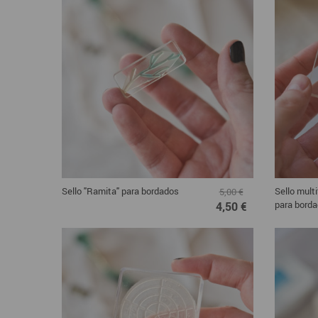
Sello "Ramita" para bordados
Sello multi
5,00 €
para bord
4,50 €