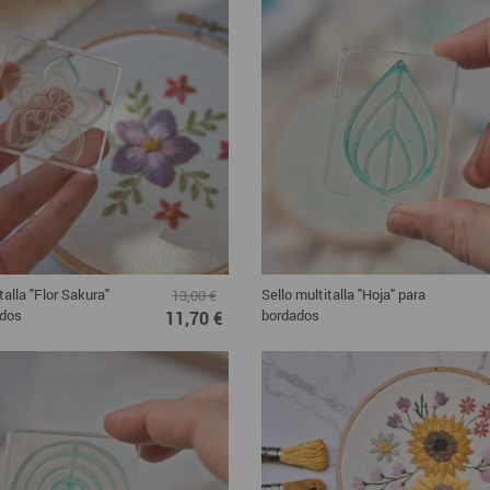
talla "Flor Sakura"
Sello multitalla "Hoja" para
13,00 €
ados
bordados
11,70 €