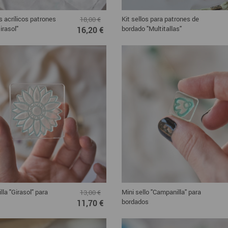
s acrílicos patrones
Kit sellos para patrones de
18,00 €
irasol"
bordado "Multitallas"
16,20 €
illa "Girasol" para
Mini sello "Campanilla" para
13,00 €
bordados
11,70 €