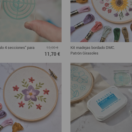
culo 4 secciones" para
Kit madejas bordado DMC.
13,00 €
Patrón Girasoles
11,70 €