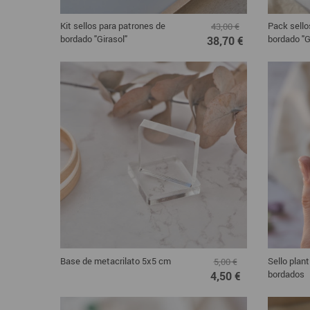
Kit sellos para patrones de
Pack sello
43,00 €
bordado "Girasol"
bordado "G
38,70 €
Base de metacrilato 5x5 cm
Sello plant
5,00 €
bordados
4,50 €