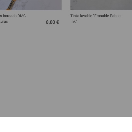
as bordado DMC.
Tinta lavable "Erasable Fabric
8,00 €
kuras
Ink"
8,00 €