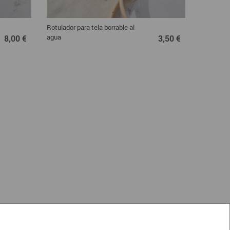
Rotulador para tela borrable al
8,00 €
3,50 €
agua
8,00 €
3,50 €