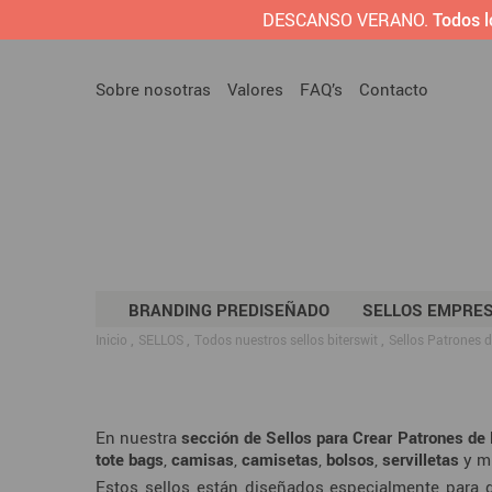
DESCANSO VERANO.
Todos l
Sobre nosotras
Valores
FAQ’s
Contacto
BRANDING PREDISEÑADO
SELLOS EMPRE
Inicio
SELLOS
Todos nuestros sellos biterswit
Sellos Patrones 
En nuestra
sección de Sellos para Crear Patrones de
tote bags
,
camisas
,
camisetas
,
bolsos
,
servilletas
y m
Estos sellos están diseñados especialmente para