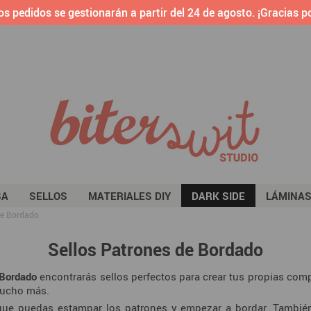
os pedidos se gestionarán a partir del 24 de agosto. ¡Gracias po
SA
SELLOS
MATERIALES DIY
DARK SIDE
LÁMINA
de Bordado
Sellos Patrones de Bordado
 Bordado
encontrarás sellos perfectos para crear tus propias co
ucho más.
 que puedas estampar los patrones y empezar a bordar. Tambié