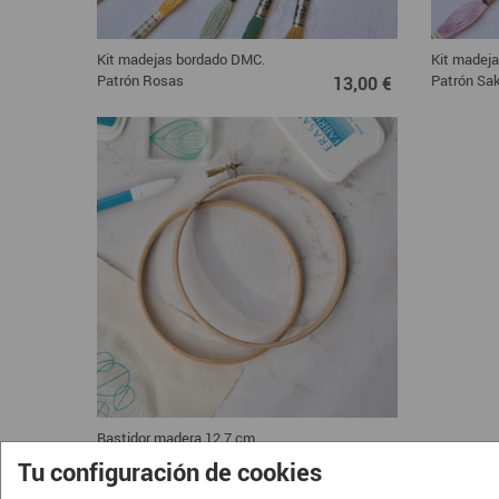
Kit madejas bordado DMC.
Kit madej
13,00 €
Patrón Rosas
Patrón Sa
13,00 €
Bastidor madera 12,7 cm
5,00 €
5,00 €
Tu configuración de cookies