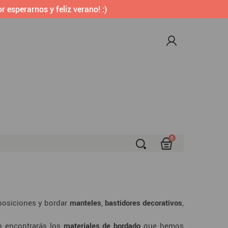
r esperarnos y feliz verano! :)
0
S
mposiciones y bordar
manteles
,
bastidores decorativos
,
n encontrarás los
materiales de bordado
que hemos