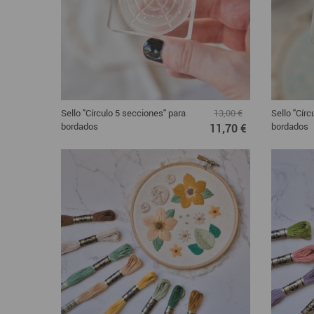
Sello "Círculo 5 secciones" para
Sello "Cír
13,00 €
bordados
bordados
11,70 €