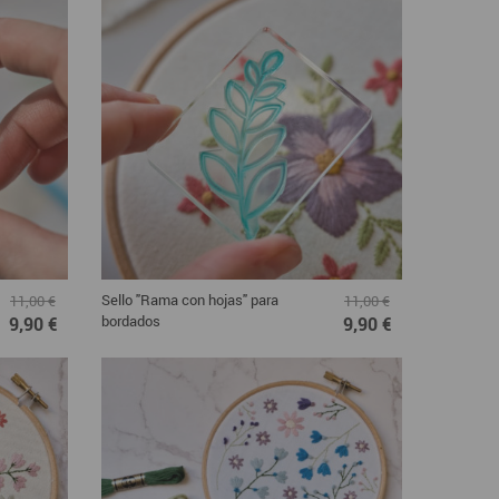
Sello "Rama con hojas" para
11,00 €
11,00 €
bordados
9,90 €
9,90 €