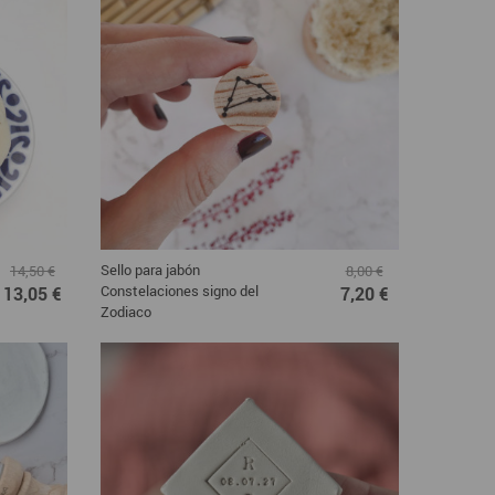
Sello para jabón
14,50 €
8,00 €
Constelaciones signo del
13,05 €
7,20 €
Zodiaco