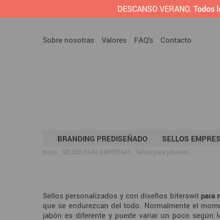
DESCANSO VERANO.
Todos l
Sobre nosotras
Valores
FAQ’s
Contacto
BRANDING PREDISEÑADO
SELLOS EMPRE
Inicio
SELLOS PARA EMPRESAS
Sellos para jabones
Sellos personalizados y con diseños biterswit
para 
que se endurezcan del todo. Normalmente el momen
jabón es diferente y puede variar un poco según l