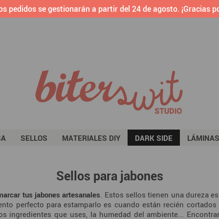
os pedidos se gestionarán a partir del 24 de agosto. ¡Gracias po
SA
SELLOS
MATERIALES DIY
DARK SIDE
LÁMINA
Sellos para jabones
marcar tus jabones artesanales
. Estos sellos tienen una dureza e
to perfecto para estamparlo es cuando están recién cortados 
os ingredientes que uses, la humedad del ambiente... Encontr