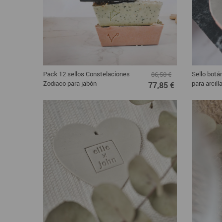
Pack 12 sellos Constelaciones
Sello botá
86,50 €
Zodiaco para jabón
para arcil
77,85 €