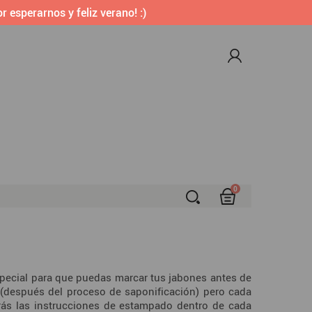
r esperarnos y feliz verano! :)
0
S
special para que puedas marcar tus jabones antes de
(después del proceso de saponificación) pero cada
arás las instrucciones de estampado dentro de cada