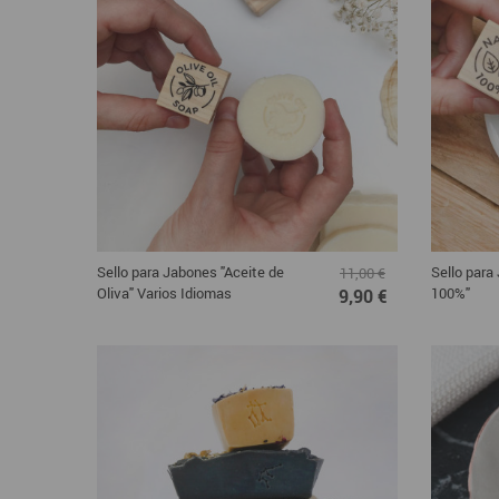
Sello para Jabones "Aceite de
Sello para
11,00 €
Oliva" Varios Idiomas
100%"
9,90 €