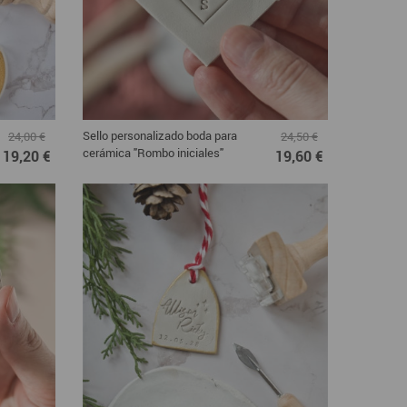
Sello personalizado boda para
24,00 €
24,50 €
cerámica "Rombo iniciales"
19,20 €
19,60 €