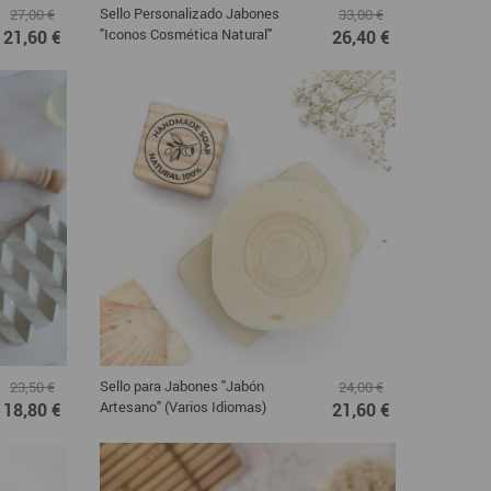
Sello Personalizado Jabones
27,00 €
33,00 €
"Iconos Cosmética Natural"
21,60 €
26,40 €
Sello para Jabones "Jabón
23,50 €
24,00 €
Artesano" (Varios Idiomas)
18,80 €
21,60 €