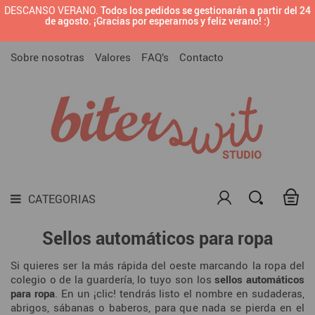
DESCANSO VERANO.
Todos los pedidos se gestionarán a partir del 24

BRANDING PREDISEÑADO
de agosto. ¡Gracias por esperarnos y feliz verano! :)
CATEGORIAS
SELLOS CON TU LOGOTIPO O DISEÑO
Sobre nosotras
Valores
FAQ’s
Contacto

SELLOS PARA MARCAR CERÁMICA

SELLOS PARA EMPRESAS

SELLOS
TODAS LAS TINTAS PARA SELLOS

MATERIALES DIY
CATEGORIAS

DARK SIDE
Sellos automáticos para ropa

LAMINAS
Si quieres ser la más rápida del oeste marcando la ropa del
colegio o de la guardería, lo tuyo son los
sellos automáticos
para ropa
. En un ¡clic! tendrás listo el nombre en sudaderas,
abrigos, sábanas o baberos, para que nada se pierda en el