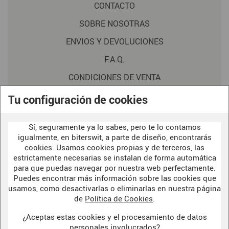
CONTACTO
SOBRE NOSOTRAS
ENVIOS Y DEVOLUCIONES
F.A.Q.
CONDICIONES DE VENTA
POLITICA DE PRIVACIDAD
Tu configuración de cookies
AVISO LEGAL
Sí, seguramente ya lo sabes, pero te lo contamos
POLÍTICA DE COOKIES
igualmente, en biterswit, a parte de diseño, encontrarás
cookies. Usamos cookies propias y de terceros, las
estrictamente necesarias se instalan de forma automática
para que puedas navegar por nuestra web perfectamente.
WELCOME TO OUR
DARK SIDE
Puedes encontrar más información sobre las cookies que
usamos, como desactivarlas o eliminarlas en nuestra página
de
Política de Cookies
.
¿Aceptas estas cookies y el procesamiento de datos
BITERSWIT STUDIO
personales involucrados?