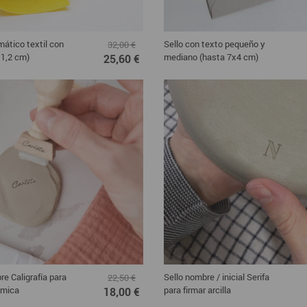
mático textil con
Sello con texto pequeño y
32,00 €
x1,2 cm)
mediano (hasta 7x4 cm)
25,60 €
re Caligrafía para
Sello nombre / inicial Serifa
22,50 €
ámica
para firmar arcilla
18,00 €