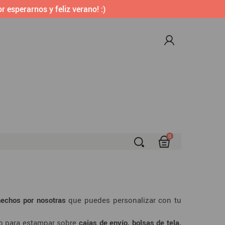
r esperarnos y feliz verano! :)
0
S
hechos por nosotras
que puedes personalizar con tu
do para estampar sobre
cajas de envío, bolsas de tela,