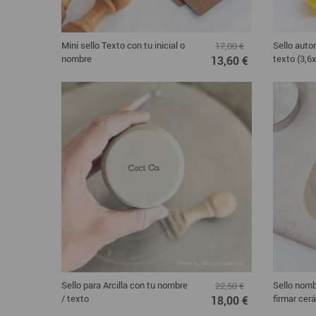
Mini sello Texto con tu inicial o
Sello auto
17,00 €
nombre
texto (3,6
13,60 €
Sello para Arcilla con tu nombre
Sello nomb
22,50 €
/ texto
firmar cer
18,00 €