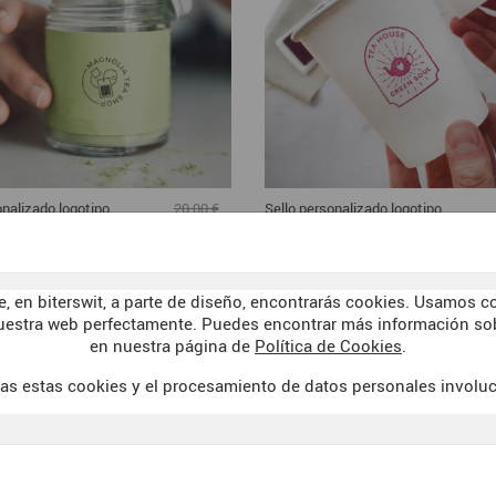
onalizado logotipo
Sello personalizado logotipo
20,00 €
é
Tetería Vintage
16,00 €
, en biterswit, a parte de diseño, encontrarás cookies. Usamos co
uestra web perfectamente. Puedes encontrar más información sob
en nuestra página de
Política de Cookies
.
as estas cookies y el procesamiento de datos personales involu
AVISO LEGAL
WELCOME TO 
 DE VENTA
POLÍTICA DE COOKIES
DARK SID
PRIVACIDAD