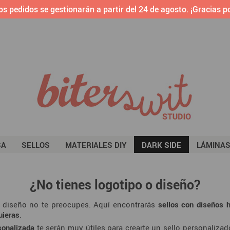
os pedidos se gestionarán a partir del 24 de agosto. ¡Gracias po
SA
SELLOS
MATERIALES DIY
DARK SIDE
LÁMINA
¿No tienes logotipo o diseño?
l diseño no te preocupes. Aquí encontrarás
sellos con diseños 
uieras
.
sonalizada
te serán muy útiles para crearte un sello personaliza