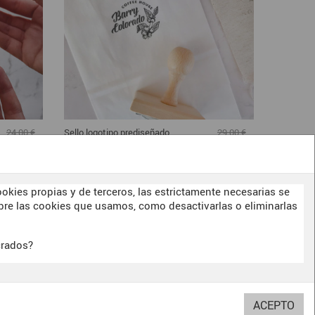
Sello logotipo prediseñado
24,00 €
29,00 €
Planta café vintage
19,20 €
23,20 €
1
okies propias y de terceros, las estrictamente necesarias se
re las cookies que usamos, como desactivarlas o eliminarlas
crados?
BITERSWIT STUDIO
DARK SIDE
OUR
E