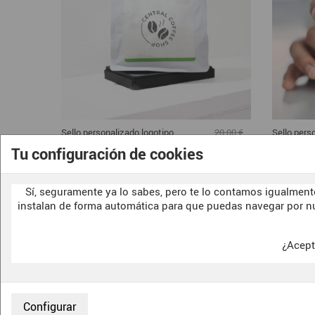
Sello personalizado logotipo
Sello pers
20,00 €
Granos Café
Bolsa de T
16,00 €
Tu configuración de cookies
Mostrando 1-20 de 20 artículo(s)
Sí, seguramente ya lo sabes, pero te lo contamos igualmente
instalan de forma automática para que puedas navegar por n
¿Acept
CONTACTO
F.A.Q.
SOBRE NOSOTRAS
CONDICIONES
ENVIOS Y DEVOLUCIONES
POLITICA DE 