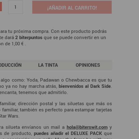
¡AÑADIR AL CARRITO!
ara tu próxima compra. Con este producto podrás
te dará
2
biterpuntos
que se puede convertir en un
ón de
1,00 €
.
ODUCCIÓN
LA TINTA
OPINIONES
o algo como: Yoda, Padawan o Chewbacca es que tu
o ya no hay marcha atrás,
bienvenidos al Dark Side
.
encanta, tenemos que admitirlo.
amiliar, dirección postal y las siluetas que más os
 familiar, también es perfecto para estampar tarjetas
Star Wars.
tra silueta envíanos un mail a
hola@biterswit.com
y
es de producto,
puedes añadir el DELUXE PACK
que