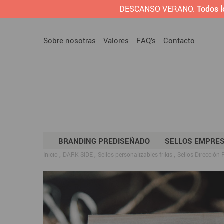
DESCANSO VERANO.
Todos l
Sobre nosotras
Valores
FAQ’s
Contacto
BRANDING PREDISEÑADO
SELLOS EMPRE
Inicio
DARK SIDE
Sellos personalizables frikis
Sellos Dirección P