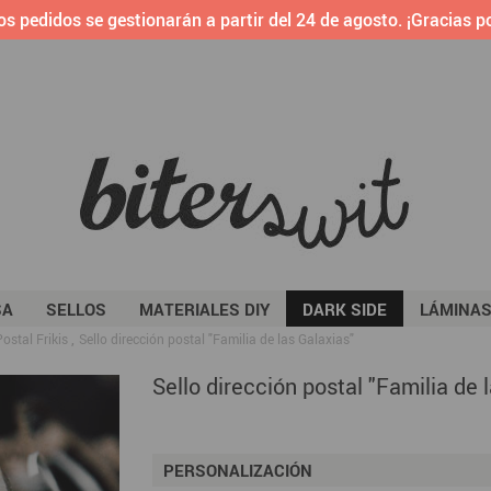
os pedidos se gestionarán a partir del 24 de agosto. ¡Gracias po
SA
SELLOS
MATERIALES DIY
DARK SIDE
LÁMINA
ostal Frikis
Sello dirección postal "Familia de las Galaxias"
Sello dirección postal "Familia de 
PERSONALIZACIÓN