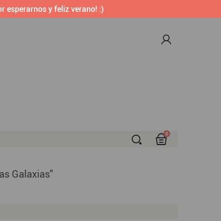
r esperarnos y feliz verano! :)
0
S
las Galaxias"