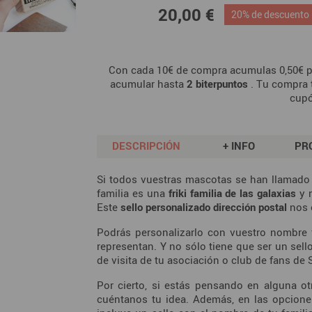
20,00 €
20% de descuento
Con cada 10€ de compra acumulas 0,50€ p
acumular hasta
2
biterpuntos
. Tu compra 
cup
DESCRIPCIÓN
+ INFO
PR
Si todos vuestras mascotas se han llamad
familia es una
friki familia de las galaxias
y n
Este
sello personalizado dirección postal
nos 
Podrás personalizarlo con vuestro nombre f
representan. Y no sólo tiene que ser un sello
de visita de tu asociación o club de fans de 
Por cierto, si estás pensando en alguna o
cuéntanos tu idea. Además, en las opcion