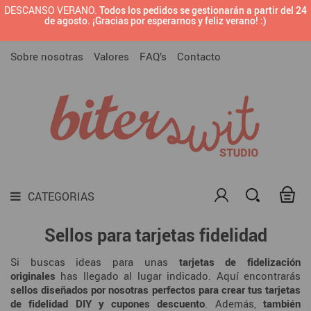
DESCANSO VERANO.
Todos los pedidos se gestionarán a partir del 24

BRANDING PREDISEÑADO
de agosto. ¡Gracias por esperarnos y feliz verano! :)
CATEGORIAS
SELLOS CON TU LOGOTIPO O DISEÑO
Sobre nosotras
Valores
FAQ’s
Contacto

SELLOS PARA MARCAR CERÁMICA

SELLOS PARA EMPRESAS

SELLOS
TODAS LAS TINTAS PARA SELLOS

MATERIALES DIY
CATEGORIAS

DARK SIDE
Sellos para tarjetas fidelidad

LAMINAS
Si buscas ideas para unas
tarjetas de fidelización
originales
has llegado al lugar indicado. Aquí encontrarás
sellos diseñados por nosotras perfectos para crear tus tarjetas
de fidelidad DIY y cupones descuento
. Además,
también