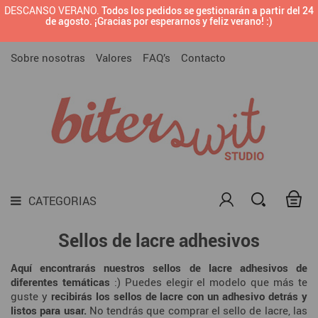
DESCANSO VERANO.
Todos los pedidos se gestionarán a partir del 24

BRANDING PREDISEÑADO
de agosto. ¡Gracias por esperarnos y feliz verano! :)
CATEGORIAS
SELLOS CON TU LOGOTIPO O DISEÑO
Sobre nosotras
Valores
FAQ’s
Contacto

SELLOS PARA MARCAR CERÁMICA

SELLOS PARA EMPRESAS

SELLOS
TODAS LAS TINTAS PARA SELLOS

MATERIALES DIY
CATEGORIAS

DARK SIDE
Sellos de lacre adhesivos

LAMINAS
Aquí encontrarás nuestros sellos de lacre adhesivos de
diferentes temáticas
:) Puedes elegir el modelo que más te
guste y
recibirás los sellos de lacre con un adhesivo detrás y
listos para usar.
No tendrás que comprar el sello de lacre, las