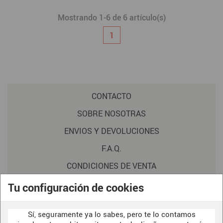
Mostrando 1-6 de 6 artículo(s)
1
CONTACTO
SOBRE NOSOTRAS
ENVIOS Y DEVOLUCIONES
F.A.Q.
CONDICIONES DE VENTA
POLITICA DE PRIVACIDAD
Tu configuración de cookies
AVISO LEGAL
Sí, seguramente ya lo sabes, pero te lo contamos
POLÍTICA DE COOKIES