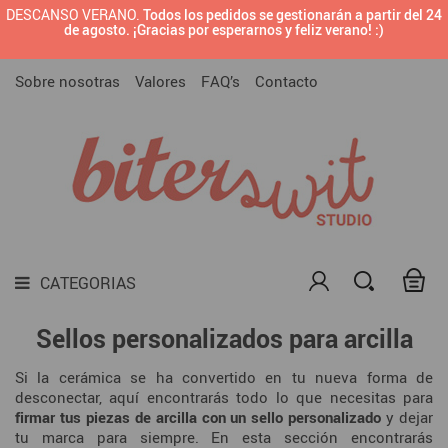
DESCANSO VERANO.
Todos los pedidos se gestionarán a partir del 24

BRANDING PREDISEÑADO
de agosto. ¡Gracias por esperarnos y feliz verano! :)
CATEGORIAS
SELLOS CON TU LOGOTIPO O DISEÑO
Sobre nosotras
Valores
FAQ’s
Contacto

SELLOS PARA MARCAR CERÁMICA

SELLOS PARA EMPRESAS

SELLOS
TODAS LAS TINTAS PARA SELLOS

MATERIALES DIY
CATEGORIAS

DARK SIDE
Sellos personalizados para arcilla

LAMINAS
Si la cerámica se ha convertido en tu nueva forma de
desconectar, aquí encontrarás todo lo que necesitas para
firmar tus piezas de arcilla con un sello personalizado
y dejar
tu marca para siempre. En esta sección encontrarás