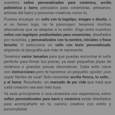
nuestros
sellos personalizados para cerámica, arcilla
polimérica y barro
, pensados para ceramistas, artesanos,
artistas del barro y personas creativas como tú.
Puedes encargar un
sello con tu logotipo, imagen o diseño
, o
si no tienes logo, no te preocupes: tenemos muchas
alternativas que se adaptan a tu estilo. Elige entre nuestros
sellos con logotipos prediseñados para ceramistas
, diseñados
por nosotras, y
personalízalos con tu nombre, iniciales o frase
favorita
. O selecciona un
sello con texto personalizado
,
eligiendo la tipografía que más te represente.
Tenemos
varios tamaños
para que puedas encontrar el sello
perfecto para firmar tus piezas, ya sean pequeñas joyas de
cerámica o grandes piezas decorativas. Cada sello viene
con
instrucciones
pero te hacemos un pequeño spoiler: ¡son
súper fáciles de usar! Solo necesitas
arcilla fresca, tu sello...
y al horno
. Resultado: un
marcado de por vida
que hará que
cada creación sea aún más tuya.
Ya seas principiante o una ceramista con experiencia, estos
sellos personalizados para barro y cerámica
están diseñados
para acompañarte en tu camino creativo con estilo y
personalidad.