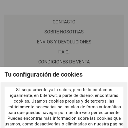
CONTACTO
SOBRE NOSOTRAS
ENVIOS Y DEVOLUCIONES
F.A.Q.
CONDICIONES DE VENTA
POLITICA DE PRIVACIDAD
Tu configuración de cookies
AVISO LEGAL
Sí, seguramente ya lo sabes, pero te lo contamos
POLÍTICA DE COOKIES
igualmente, en biterswit, a parte de diseño, encontrarás
cookies. Usamos cookies propias y de terceros, las
estrictamente necesarias se instalan de forma automática
para que puedas navegar por nuestra web perfectamente.
WELCOME TO OUR
DARK SIDE
Puedes encontrar más información sobre las cookies que
usamos, como desactivarlas o eliminarlas en nuestra página