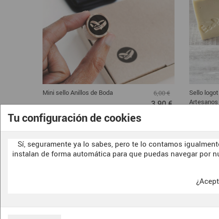
Mini sello Anillos de Boda
Sello logo
6,00 €
Artesanos
3,90 €
Tu configuración de cookies
Sí, seguramente ya lo sabes, pero te lo contamos igualmente
instalan de forma automática para que puedas navegar por n
¿Acept
CONTACTO
F.A.Q.
SOBRE NOSOTRAS
CONDICIONES