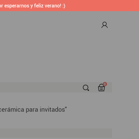
r esperarnos y feliz verano! :)
0
S
cerámica para invitados"