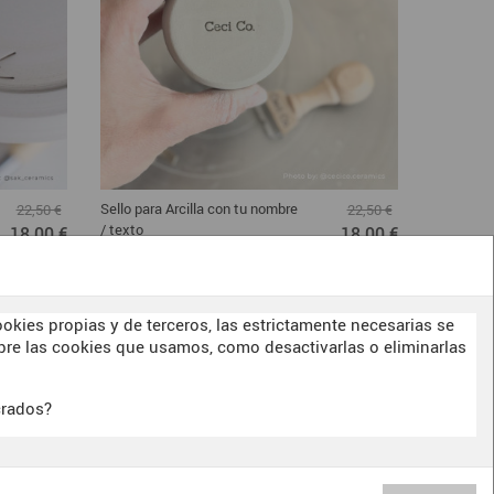
Sello para Arcilla con tu nombre
Sello para
22,50 €
22,50 €
/ texto
Línea"
18,00 €
18,00 €
okies propias y de terceros, las estrictamente necesarias se
re las cookies que usamos, como desactivarlas o eliminarlas
crados?
BITERSWIT STUDIO
DARK SIDE
OUR
E