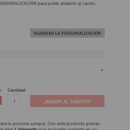
RSONALIZACIÓN para poder añadirlo al carrito.
GUARDAR LA PERSONALIZACIÓN
Cantidad
 €
¡AÑADIR AL CARRITO!
ara tu próxima compra. Con este producto podrás
te dará
1
biterpunto
que se puede convertir en un