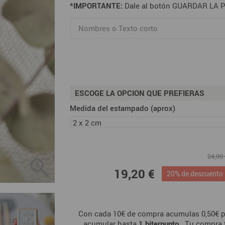
*IMPORTANTE:
Dale al botón GUARDAR LA PE
ESCOGE LA OPCION QUE PREFIERAS
Medida del estampado (aprox)
24,00

19,20 €
20% de descuento
Con cada 10€ de compra acumulas 0,50€ p
acumular hasta
1
biterpunto
. Tu compra 