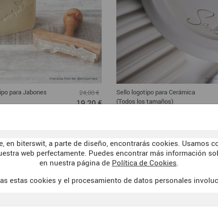
tipo para Jabones
Sello logotipo para Cerámica
24,00 €
(Todos los tamaños)
19,20 €
, en biterswit, a parte de diseño, encontrarás cookies. Usamos co
uestra web perfectamente. Puedes encontrar más información sob
en nuestra página de
Política de Cookies
.
as estas cookies y el procesamiento de datos personales involu
AVISO LEGAL
WELCOME TO 
 DE VENTA
POLÍTICA DE COOKIES
DARK SID