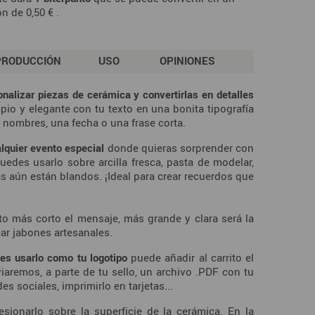
ón de
0,50 €
.
PRODUCCIÓN
USO
OPINIONES
onalizar piezas de cerámica y convertirlas en detalles
pio y elegante con tu texto en una bonita tipografía
os nombres, una fecha o una frase corta.
lquier evento especial
donde quieras sorprender con
edes usarlo sobre arcilla fresca, pasta de modelar,
s aún están blandos. ¡Ideal para crear recuerdos que
to más corto el mensaje, más grande y clara será la
ar jabones artesanales.
res usarlo como tu logotipo
puede añadir al carrito el
viaremos, a parte de tu sello, un archivo .PDF con tu
s sociales, imprimirlo en tarjetas...
sionarlo sobre la superficie de la cerámica. En la