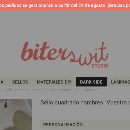
os pedidos se gestionarán a partir del 24 de agosto. ¡Gracias po
SA
SELLOS
MATERIALES DIY
DARK SIDE
LÁMINA
es
Sello cuadrado nombres "Vuestra cerámica para invitados"
Sello cuadrado nombres "Vuestra 
PERSONALIZACIÓN