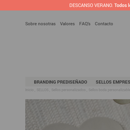
DESCANSO VERANO.
Todos l
Sobre nosotras
Valores
FAQ’s
Contacto
BRANDING PREDISEÑADO
SELLOS EMPRE
Inicio
SELLOS
Sellos personalizados
Sellos boda personalizabl