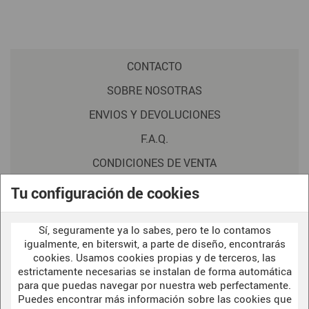
CONTACTO
SOBRE NOSOTRAS
ENVIOS Y DEVOLUCIONES
F.A.Q.
CONDICIONES DE VENTA
POLITICA DE PRIVACIDAD
Tu configuración de cookies
AVISO LEGAL
Sí, seguramente ya lo sabes, pero te lo contamos
POLÍTICA DE COOKIES
igualmente, en biterswit, a parte de diseño, encontrarás
cookies. Usamos cookies propias y de terceros, las
estrictamente necesarias se instalan de forma automática
para que puedas navegar por nuestra web perfectamente.
WELCOME TO OUR
DARK SIDE
Puedes encontrar más información sobre las cookies que