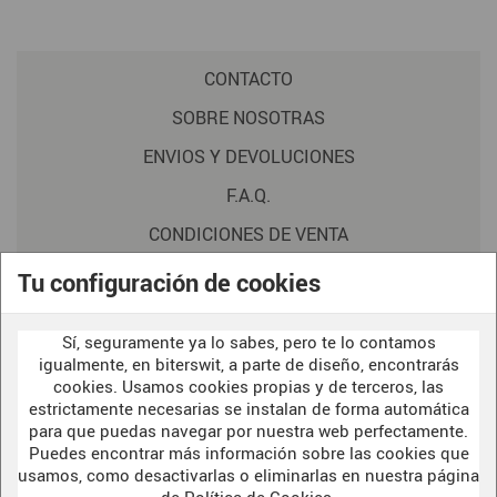
CONTACTO
SOBRE NOSOTRAS
ENVIOS Y DEVOLUCIONES
F.A.Q.
CONDICIONES DE VENTA
POLITICA DE PRIVACIDAD
Tu configuración de cookies
AVISO LEGAL
Sí, seguramente ya lo sabes, pero te lo contamos
POLÍTICA DE COOKIES
igualmente, en biterswit, a parte de diseño, encontrarás
cookies. Usamos cookies propias y de terceros, las
estrictamente necesarias se instalan de forma automática
para que puedas navegar por nuestra web perfectamente.
WELCOME TO OUR
DARK SIDE
Puedes encontrar más información sobre las cookies que
usamos, como desactivarlas o eliminarlas en nuestra página