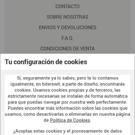
CONTACTO
SOBRE NOSOTRAS
ENVIOS Y DEVOLUCIONES
F.A.Q.
CONDICIONES DE VENTA
POLITICA DE PRIVACIDAD
Tu configuración de cookies
AVISO LEGAL
Sí, seguramente ya lo sabes, pero te lo contamos
POLÍTICA DE COOKIES
igualmente, en biterswit, a parte de diseño, encontrarás
cookies. Usamos cookies propias y de terceros, las
estrictamente necesarias se instalan de forma automática
para que puedas navegar por nuestra web perfectamente.
WELCOME TO OUR
DARK SIDE
Puedes encontrar más información sobre las cookies que
usamos, como desactivarlas o eliminarlas en nuestra página
de
Política de Cookies
.
¿Aceptas estas cookies y el procesamiento de datos
BITERSWIT STUDIO