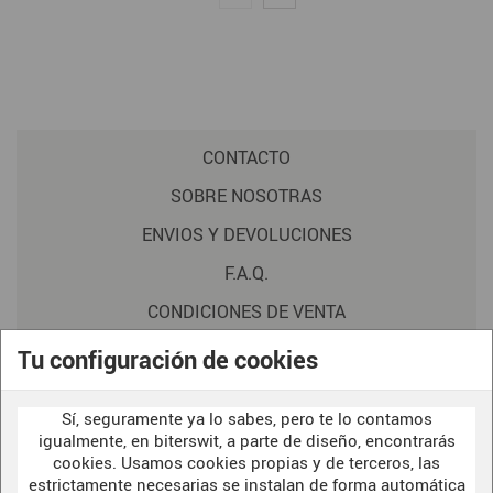
CONTACTO
SOBRE NOSOTRAS
ENVIOS Y DEVOLUCIONES
F.A.Q.
CONDICIONES DE VENTA
POLITICA DE PRIVACIDAD
Tu configuración de cookies
AVISO LEGAL
Sí, seguramente ya lo sabes, pero te lo contamos
POLÍTICA DE COOKIES
igualmente, en biterswit, a parte de diseño, encontrarás
cookies. Usamos cookies propias y de terceros, las
estrictamente necesarias se instalan de forma automática