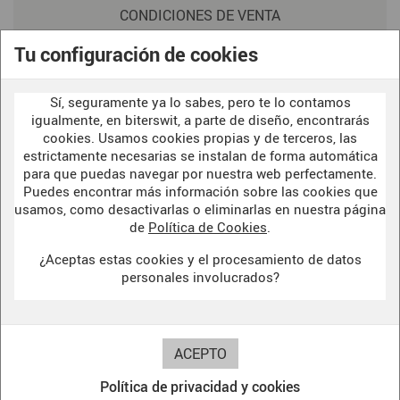
CONDICIONES DE VENTA
POLITICA DE PRIVACIDAD
Tu configuración de cookies
AVISO LEGAL
Sí, seguramente ya lo sabes, pero te lo contamos
POLÍTICA DE COOKIES
igualmente, en biterswit, a parte de diseño, encontrarás
cookies. Usamos cookies propias y de terceros, las
estrictamente necesarias se instalan de forma automática
para que puedas navegar por nuestra web perfectamente.
WELCOME TO OUR
DARK SIDE
Puedes encontrar más información sobre las cookies que
usamos, como desactivarlas o eliminarlas en nuestra página
de
Política de Cookies
.
¿Aceptas estas cookies y el procesamiento de datos
BITERSWIT STUDIO
personales involucrados?
DARK SIDE
Política de privacidad y cookies