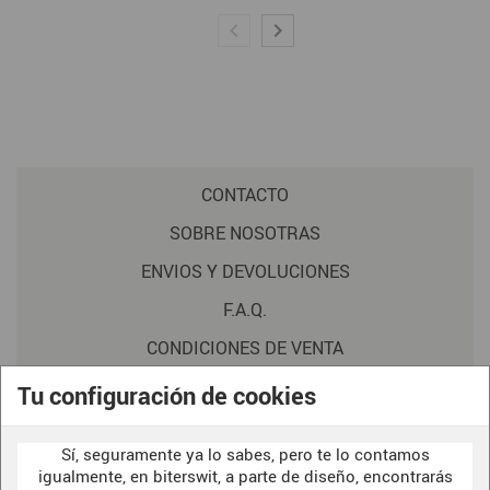
CONTACTO
SOBRE NOSOTRAS
ENVIOS Y DEVOLUCIONES
F.A.Q.
CONDICIONES DE VENTA
POLITICA DE PRIVACIDAD
Tu configuración de cookies
AVISO LEGAL
Sí, seguramente ya lo sabes, pero te lo contamos
POLÍTICA DE COOKIES
igualmente, en biterswit, a parte de diseño, encontrarás