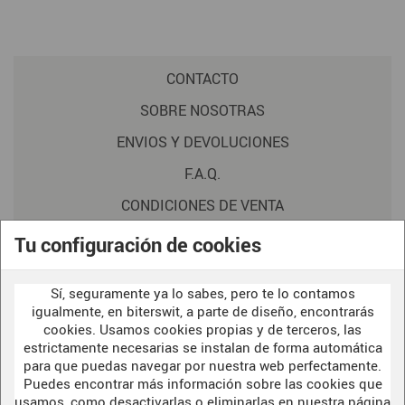
CONTACTO
SOBRE NOSOTRAS
ENVIOS Y DEVOLUCIONES
F.A.Q.
CONDICIONES DE VENTA
POLITICA DE PRIVACIDAD
Tu configuración de cookies
AVISO LEGAL
Sí, seguramente ya lo sabes, pero te lo contamos
POLÍTICA DE COOKIES
igualmente, en biterswit, a parte de diseño, encontrarás
cookies. Usamos cookies propias y de terceros, las
estrictamente necesarias se instalan de forma automática
para que puedas navegar por nuestra web perfectamente.
WELCOME TO OUR
DARK SIDE
Puedes encontrar más información sobre las cookies que
usamos, como desactivarlas o eliminarlas en nuestra página