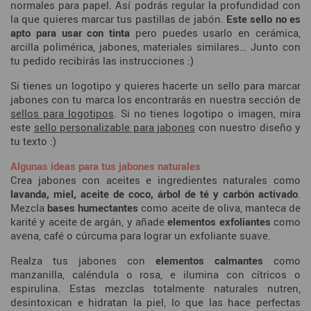
normales para papel. Así podrás regular la profundidad con
la que quieres marcar tus pastillas de jabón.
Este sello no es
apto para usar con tinta
pero puedes usarlo en cerámica,
arcilla polimérica, jabones, materiales similares… Junto con
tu pedido recibirás las instrucciones :)
Si tienes un logotipo y quieres hacerte un sello para marcar
jabones con tu marca los encontrarás en nuestra sección de
sellos para logotipos
. Si no tienes logotipo o imagen, mira
este
sello personalizable para jabones
con nuestro diseño y
tu texto :)
Algunas ideas para tus jabones naturales
Crea jabones con aceites e ingredientes naturales como
lavanda, miel, aceite de coco, árbol de té y carbón activado
.
Mezcla
bases humectantes
como aceite de oliva, manteca de
karité y aceite de argán, y añade
elementos exfoliantes
como
avena, café o cúrcuma para lograr un exfoliante suave.
Realza tus jabones con
elementos calmantes
como
manzanilla, caléndula o rosa, e ilumina con cítricos o
espirulina. Estas mezclas totalmente naturales nutren,
desintoxican e hidratan la piel, lo que las hace perfectas