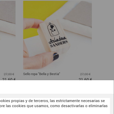
Sello ropa "Bella y Bestia"
Sello ropa
27,00 €
27,00 €
21,60 €
21,60 €
okies propias y de terceros, las estrictamente necesarias se
re las cookies que usamos, como desactivarlas o eliminarlas