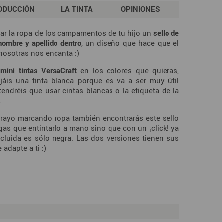
ODUCCIÓN
LA TINTA
OPINIONES
ar la ropa de los campamentos de tu hijo un
sello de
nombre y apellido dentro
, un diseño que hace que el
nosotras nos encanta :)
 mini tintas VersaCraft
en los colores que quieras,
is una tinta blanca porque es va a ser muy útil
endréis que usar cintas blancas o la etiqueta de la
a.
l rayo marcando ropa también encontrarás este sello
gas que entintarlo a mano sino que con un ¡click! ya
 incluida es sólo negra. Las dos versiones tienen sus
adapte a ti :)