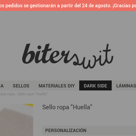
os pedidos se gestionarán a partir del 24 de agosto. ¡Gracias po
SA
SELLOS
MATERIALES DIY
DARK SIDE
LÁMINA
 para ropa
Sello ropa "Huella"
Sello ropa "Huella"
PERSONALIZACIÓN