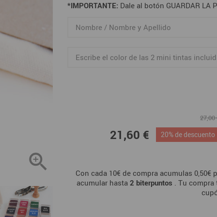
*IMPORTANTE:
Dale al botón GUARDAR LA PE
27,00
21,60 €
20% de descuento

Con cada 10€ de compra acumulas 0,50€ p
acumular hasta
2
biterpuntos
. Tu compra 
cup