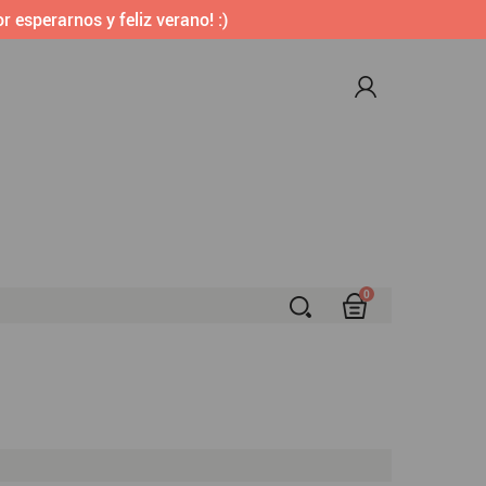
r esperarnos y feliz verano! :)
0
S