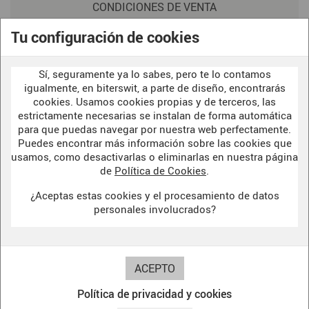
CONDICIONES DE VENTA
POLITICA DE PRIVACIDAD
Tu configuración de cookies
AVISO LEGAL
Sí, seguramente ya lo sabes, pero te lo contamos
POLÍTICA DE COOKIES
igualmente, en biterswit, a parte de diseño, encontrarás
cookies. Usamos cookies propias y de terceros, las
estrictamente necesarias se instalan de forma automática
para que puedas navegar por nuestra web perfectamente.
WELCOME TO OUR
DARK SIDE
Puedes encontrar más información sobre las cookies que
usamos, como desactivarlas o eliminarlas en nuestra página
de
Política de Cookies
.
¿Aceptas estas cookies y el procesamiento de datos
BITERSWIT STUDIO
personales involucrados?
DARK SIDE
Política de privacidad y cookies