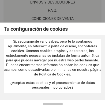
ENVIOS Y DEVOLUCIONES
F.A.Q.
CONDICIONES DE VENTA
POLITICA DE PRIVACIDAD
Tu configuración de cookies
AVISO LEGAL
Sí, seguramente ya lo sabes, pero te lo contamos
POLÍTICA DE COOKIES
igualmente, en biterswit, a parte de diseño, encontrarás
cookies. Usamos cookies propias y de terceros, las
estrictamente necesarias se instalan de forma automática
WELCOME TO OUR
para que puedas navegar por nuestra web perfectamente.
DARK SIDE
Puedes encontrar más información sobre las cookies que
usamos, como desactivarlas o eliminarlas en nuestra página
de
Política de Cookies
.
¿Aceptas estas cookies y el procesamiento de datos
BITERSWIT STUDIO
personales involucrados?