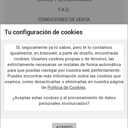
F.A.Q.
CONDICIONES DE VENTA
POLITICA DE PRIVACIDAD
Tu configuración de cookies
AVISO LEGAL
Sí, seguramente ya lo sabes, pero te lo contamos
POLÍTICA DE COOKIES
igualmente, en biterswit, a parte de diseño, encontrarás
cookies. Usamos cookies propias y de terceros, las
estrictamente necesarias se instalan de forma automática
WELCOME TO OUR
para que puedas navegar por nuestra web perfectamente.
DARK SIDE
Puedes encontrar más información sobre las cookies que
usamos, como desactivarlas o eliminarlas en nuestra página
de
Política de Cookies
.
¿Aceptas estas cookies y el procesamiento de datos
BITERSWIT STUDIO
personales involucrados?
DARK SIDE