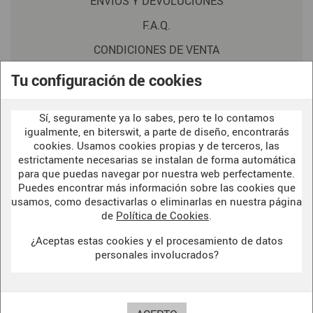
ENVIOS Y DEVOLUCIONES
F.A.Q.
CONDICIONES DE VENTA
POLITICA DE PRIVACIDAD
Tu configuración de cookies
AVISO LEGAL
Sí, seguramente ya lo sabes, pero te lo contamos
POLÍTICA DE COOKIES
igualmente, en biterswit, a parte de diseño, encontrarás
cookies. Usamos cookies propias y de terceros, las
estrictamente necesarias se instalan de forma automática
para que puedas navegar por nuestra web perfectamente.
WELCOME TO OUR
DARK SIDE
Puedes encontrar más información sobre las cookies que
usamos, como desactivarlas o eliminarlas en nuestra página
de
Política de Cookies
.
¿Aceptas estas cookies y el procesamiento de datos
BITERSWIT STUDIO
personales involucrados?
DARK SIDE