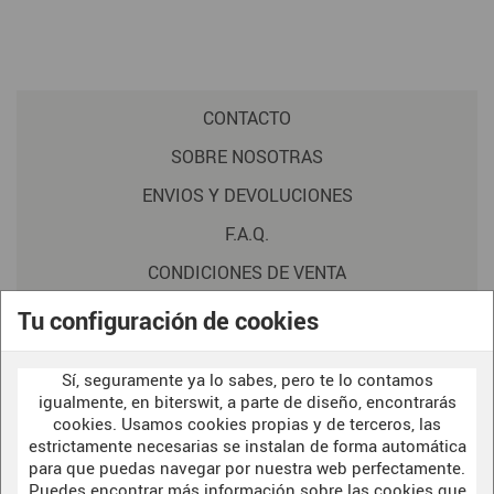
CONTACTO
SOBRE NOSOTRAS
ENVIOS Y DEVOLUCIONES
F.A.Q.
CONDICIONES DE VENTA
POLITICA DE PRIVACIDAD
Tu configuración de cookies
AVISO LEGAL
Sí, seguramente ya lo sabes, pero te lo contamos
POLÍTICA DE COOKIES
igualmente, en biterswit, a parte de diseño, encontrarás
cookies. Usamos cookies propias y de terceros, las
estrictamente necesarias se instalan de forma automática
para que puedas navegar por nuestra web perfectamente.
WELCOME TO OUR
DARK SIDE
Puedes encontrar más información sobre las cookies que