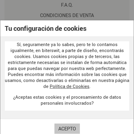
F.A.Q.
CONDICIONES DE VENTA
POLITICA DE PRIVACIDAD
Tu configuración de cookies
AVISO LEGAL
Sí, seguramente ya lo sabes, pero te lo contamos
POLÍTICA DE COOKIES
igualmente, en biterswit, a parte de diseño, encontrarás
cookies. Usamos cookies propias y de terceros, las
estrictamente necesarias se instalan de forma automática
para que puedas navegar por nuestra web perfectamente.
WELCOME TO OUR
DARK SIDE
Puedes encontrar más información sobre las cookies que
usamos, como desactivarlas o eliminarlas en nuestra página
de
Política de Cookies
.
¿Aceptas estas cookies y el procesamiento de datos
BITERSWIT STUDIO
personales involucrados?
DARK SIDE