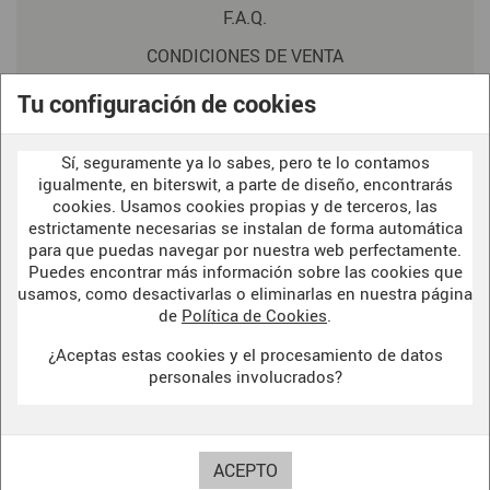
F.A.Q.
CONDICIONES DE VENTA
POLITICA DE PRIVACIDAD
Tu configuración de cookies
AVISO LEGAL
Sí, seguramente ya lo sabes, pero te lo contamos
POLÍTICA DE COOKIES
igualmente, en biterswit, a parte de diseño, encontrarás
cookies. Usamos cookies propias y de terceros, las
estrictamente necesarias se instalan de forma automática
para que puedas navegar por nuestra web perfectamente.
WELCOME TO OUR
DARK SIDE
Puedes encontrar más información sobre las cookies que
usamos, como desactivarlas o eliminarlas en nuestra página
de
Política de Cookies
.
¿Aceptas estas cookies y el procesamiento de datos
BITERSWIT STUDIO
personales involucrados?
DARK SIDE