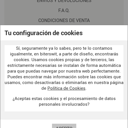
ENVIOS Y DEVOLUCIONES
F.A.Q.
CONDICIONES DE VENTA
POLITICA DE PRIVACIDAD
Tu configuración de cookies
AVISO LEGAL
Sí, seguramente ya lo sabes, pero te lo contamos
POLÍTICA DE COOKIES
igualmente, en biterswit, a parte de diseño, encontrarás
cookies. Usamos cookies propias y de terceros, las
estrictamente necesarias se instalan de forma automática
para que puedas navegar por nuestra web perfectamente.
WELCOME TO OUR
DARK SIDE
Puedes encontrar más información sobre las cookies que
usamos, como desactivarlas o eliminarlas en nuestra página
de
Política de Cookies
.
¿Aceptas estas cookies y el procesamiento de datos
BITERSWIT STUDIO
personales involucrados?
DARK SIDE