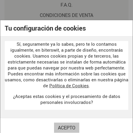
F.A.Q.
CONDICIONES DE VENTA
POLITICA DE PRIVACIDAD
Tu configuración de cookies
AVISO LEGAL
Sí, seguramente ya lo sabes, pero te lo contamos
POLÍTICA DE COOKIES
igualmente, en biterswit, a parte de diseño, encontrarás
cookies. Usamos cookies propias y de terceros, las
estrictamente necesarias se instalan de forma automática
para que puedas navegar por nuestra web perfectamente.
WELCOME TO OUR
DARK SIDE
Puedes encontrar más información sobre las cookies que
usamos, como desactivarlas o eliminarlas en nuestra página
de
Política de Cookies
.
¿Aceptas estas cookies y el procesamiento de datos
BITERSWIT STUDIO
personales involucrados?
DARK SIDE