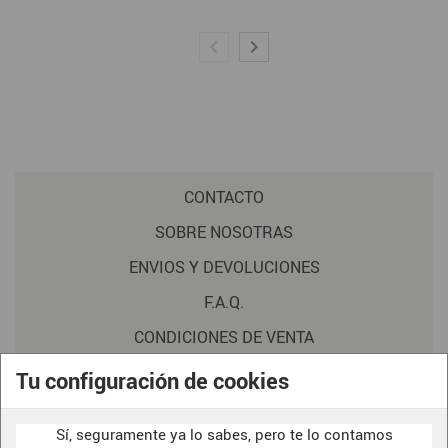
CONTACTO
SOBRE NOSOTRAS
ENVIOS Y DEVOLUCIONES
F.A.Q.
CONDICIONES DE VENTA
POLITICA DE PRIVACIDAD
Tu configuración de cookies
AVISO LEGAL
Sí, seguramente ya lo sabes, pero te lo contamos
POLÍTICA DE COOKIES