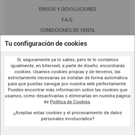
ENVIOS Y DEVOLUCIONES
F.A.Q.
CONDICIONES DE VENTA
POLITICA DE PRIVACIDAD
Tu configuración de cookies
AVISO LEGAL
Sí, seguramente ya lo sabes, pero te lo contamos
POLÍTICA DE COOKIES
igualmente, en biterswit, a parte de diseño, encontrarás
cookies. Usamos cookies propias y de terceros, las
estrictamente necesarias se instalan de forma automática
para que puedas navegar por nuestra web perfectamente.
WELCOME TO OUR
DARK SIDE
Puedes encontrar más información sobre las cookies que
usamos, como desactivarlas o eliminarlas en nuestra página
de
Política de Cookies
.
¿Aceptas estas cookies y el procesamiento de datos
BITERSWIT STUDIO
personales involucrados?