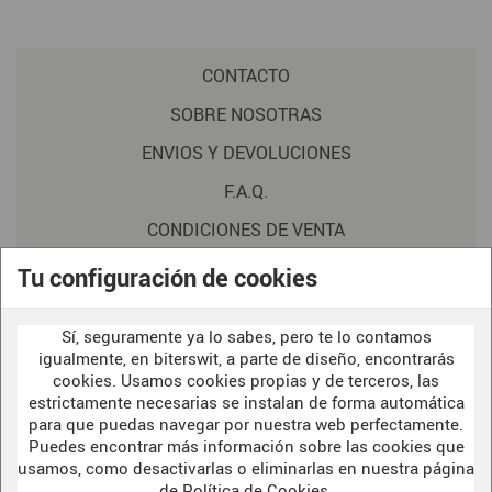
CONTACTO
SOBRE NOSOTRAS
ENVIOS Y DEVOLUCIONES
F.A.Q.
CONDICIONES DE VENTA
POLITICA DE PRIVACIDAD
Tu configuración de cookies
AVISO LEGAL
Sí, seguramente ya lo sabes, pero te lo contamos
POLÍTICA DE COOKIES
igualmente, en biterswit, a parte de diseño, encontrarás
cookies. Usamos cookies propias y de terceros, las
estrictamente necesarias se instalan de forma automática
para que puedas navegar por nuestra web perfectamente.
WELCOME TO OUR
DARK SIDE
Puedes encontrar más información sobre las cookies que
usamos, como desactivarlas o eliminarlas en nuestra página
de
Política de Cookies
.