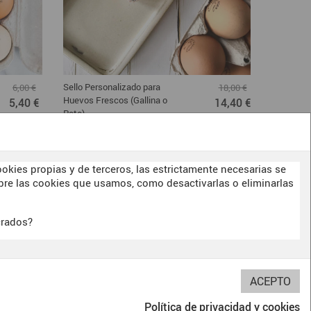
Sello Personalizado para
Sellos ca
6,00 €
18,00 €
Huevos Frescos (Gallina o
5,40 €
14,40 €
Pato)
okies propias y de terceros, las estrictamente necesarias se
re las cookies que usamos, como desactivarlas o eliminarlas
crados?
BITERSWIT STUDIO
DARK SIDE
OUR
E
Política de privacidad y cookies