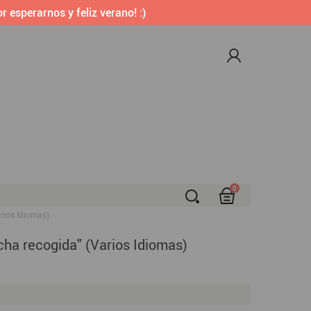
r esperarnos y feliz verano! :)
0
S
rios Idiomas)
cha recogida" (Varios Idiomas)