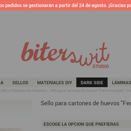
os pedidos se gestionarán a partir del 24 de agosto. ¡Gracias po
SA
SELLOS
MATERIALES DIY
DARK SIDE
LÁMINA
Sellos Etiquetas de Alimentos
Sello para cartones de huevos "Fecha recogida" (Va
Sello para cartones de huevos "Fe
ESCOGE LA OPCION QUE PREFIERAS