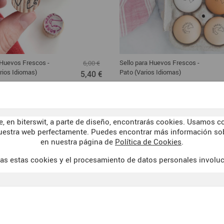
 Huevos Frescos -
Sello para Huevos Frescos -
6,00 €
arios Idiomas)
Pato (Varios Idiomas)
5,40 €
, en biterswit, a parte de diseño, encontrarás cookies. Usamos co
uestra web perfectamente. Puedes encontrar más información sob
en nuestra página de
Política de Cookies
.
as estas cookies y el procesamiento de datos personales involu
AVISO LEGAL
WELCOME TO 
 DE VENTA
POLÍTICA DE COOKIES
DARK SID
PRIVACIDAD