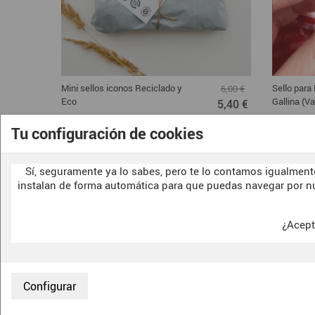
Mini sellos iconos Reciclado y
Sello para
6,00 €
Eco
Gallina (V
5,40 €
Tu configuración de cookies
Sí, seguramente ya lo sabes, pero te lo contamos igualmente
instalan de forma automática para que puedas navegar por n
¿Acept
CONTACTO
F.A.Q.
SOBRE NOSOTRAS
CONDICIONES
ENVIOS Y DEVOLUCIONES
POLITICA DE 