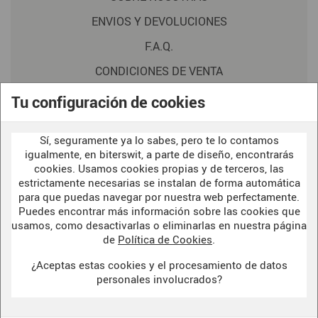
ENVIOS Y DEVOLUCIONES
F.A.Q.
CONDICIONES DE VENTA
POLITICA DE PRIVACIDAD
Tu configuración de cookies
AVISO LEGAL
Sí, seguramente ya lo sabes, pero te lo contamos
POLÍTICA DE COOKIES
igualmente, en biterswit, a parte de diseño, encontrarás
cookies. Usamos cookies propias y de terceros, las
estrictamente necesarias se instalan de forma automática
para que puedas navegar por nuestra web perfectamente.
WELCOME TO OUR
DARK SIDE
Puedes encontrar más información sobre las cookies que
usamos, como desactivarlas o eliminarlas en nuestra página
de
Política de Cookies
.
¿Aceptas estas cookies y el procesamiento de datos
BITERSWIT STUDIO
personales involucrados?