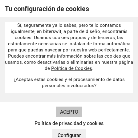
POLITICA DE PRIVACIDAD
Tu configuración de cookies
AVISO LEGAL
Sí, seguramente ya lo sabes, pero te lo contamos
POLÍTICA DE COOKIES
igualmente, en biterswit, a parte de diseño, encontrarás
cookies. Usamos cookies propias y de terceros, las
estrictamente necesarias se instalan de forma automática
para que puedas navegar por nuestra web perfectamente.
WELCOME TO OUR
DARK SIDE
Puedes encontrar más información sobre las cookies que
usamos, como desactivarlas o eliminarlas en nuestra página
de
Política de Cookies
.
¿Aceptas estas cookies y el procesamiento de datos
BITERSWIT STUDIO
personales involucrados?
DARK SIDE
Política de privacidad y cookies