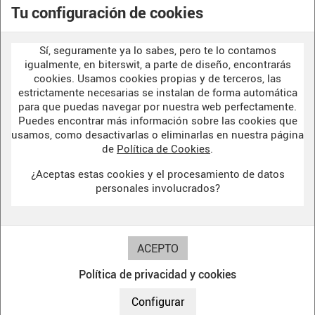
POLITICA DE PRIVACIDAD
Tu configuración de cookies
AVISO LEGAL
Sí, seguramente ya lo sabes, pero te lo contamos
POLÍTICA DE COOKIES
igualmente, en biterswit, a parte de diseño, encontrarás
cookies. Usamos cookies propias y de terceros, las
estrictamente necesarias se instalan de forma automática
para que puedas navegar por nuestra web perfectamente.
WELCOME TO OUR
DARK SIDE
Puedes encontrar más información sobre las cookies que
usamos, como desactivarlas o eliminarlas en nuestra página
de
Política de Cookies
.
¿Aceptas estas cookies y el procesamiento de datos
BITERSWIT STUDIO
personales involucrados?
DARK SIDE
Política de privacidad y cookies
© 2017 biterswit. Todos los derechos reservados.