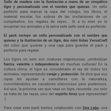
Sello de madera con la ilustración a mano de un simpático
tigre y personalizado con el nombre que quieras.
Un sello
perfecto para marcar la ropa del colegio, los libros, el
material escolar, los sobres de las invitaciones de un
cumpleaños, los regalos de reyes... Si a tu mini yo le
encantan los animales y la selva este sello será su preferido.
El pack incluye un sello personalizado con el nombre que
quieras y la ilustración de un tigre, dos mini tintas VersaCraft
del color que quieras y una caja para guardar el pack y
perfecto para regalar.
Los tigres no solo son criaturas majestuosas, ¡simbolizan
fuerza
,
valentía
e
independencia
en muchas culturas! En la
cultura china, el tigre es considerado el rey de todos los
animales, representando
coraje
y
protección
. Se dice que sus
rayas les ayudan a camuflarse con la naturaleza,
convirtiéndolos en cazadores silenciosos pero poderosos.
Así que, la próxima vez que veas un tigre, recuerda: ¡no solo
se trata de las rayas, sino del
espíritu
feroz
que representan!
:)
Para crear este pack hemos colaborado con
Sira Lobo
, una