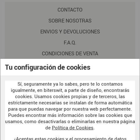
CONTACTO
SOBRE NOSOTRAS
ENVIOS Y DEVOLUCIONES
F.A.Q.
CONDICIONES DE VENTA
POLITICA DE PRIVACIDAD
Tu configuración de cookies
AVISO LEGAL
Sí, seguramente ya lo sabes, pero te lo contamos
POLÍTICA DE COOKIES
igualmente, en biterswit, a parte de diseño, encontrarás
cookies. Usamos cookies propias y de terceros, las
estrictamente necesarias se instalan de forma automática
para que puedas navegar por nuestra web perfectamente.
WELCOME TO OUR
DARK SIDE
Puedes encontrar más información sobre las cookies que
usamos, como desactivarlas o eliminarlas en nuestra página
de
Política de Cookies
.
¿Aceptas estas cookies y el procesamiento de datos