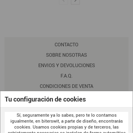
CONTACTO
SOBRE NOSOTRAS
ENVIOS Y DEVOLUCIONES
F.A.Q.
CONDICIONES DE VENTA
POLITICA DE PRIVACIDAD
Tu configuración de cookies
AVISO LEGAL
Sí, seguramente ya lo sabes, pero te lo contamos
POLÍTICA DE COOKIES
igualmente, en biterswit, a parte de diseño, encontrarás
cookies. Usamos cookies propias y de terceros, las
estrictamente necesarias se instalan de forma automática