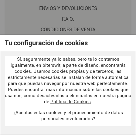
ENVIOS Y DEVOLUCIONES
F.A.Q.
CONDICIONES DE VENTA
POLITICA DE PRIVACIDAD
Tu configuración de cookies
AVISO LEGAL
Sí, seguramente ya lo sabes, pero te lo contamos
POLÍTICA DE COOKIES
igualmente, en biterswit, a parte de diseño, encontrarás
cookies. Usamos cookies propias y de terceros, las
estrictamente necesarias se instalan de forma automática
para que puedas navegar por nuestra web perfectamente.
WELCOME TO OUR
DARK SIDE
Puedes encontrar más información sobre las cookies que
usamos, como desactivarlas o eliminarlas en nuestra página
de
Política de Cookies
.
¿Aceptas estas cookies y el procesamiento de datos
BITERSWIT STUDIO
personales involucrados?