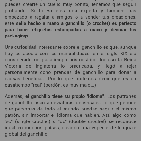
puedes crearte un cuello muy bonito, tenemos que seguir
probando. Si tu ya eres una experta y también has
empezado a regalar a amigos o a vender tus creaciones,
este
sello hecho a mano a ganchillo (o crochet) es perfecto
para hacer etiquetas estampadas a mano y decorar tus
packagings.
Una
curiosidad
interesante sobre el ganchillo es que, aunque
hoy se asocia con las manualidades, en el siglo XIX era
considerado un pasatiempo aristocrático. Incluso la Reina
Victoria de Inglaterra lo practicaba, y llegó a tejer
personalmente ocho prendas de ganchillo para donar a
causas benéficas. Por lo que podemos decir que es un
pasatiempo "real" (perdón, es muy malo...)
Además,
el ganchillo tiene su propio "idioma"
. Los patrones
de ganchillo usan abreviaturas universales, lo que permite
que personas de todo el mundo puedan seguir el mismo
patrón, sin importar el idioma que hablen. Así, algo como
"sc" (single crochet) o "dc" (double crochet) se reconoce
igual en muchos países, creando una especie de lenguaje
global del ganchillo.